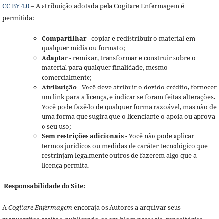
CC BY 4.0
– A atribuição adotada pela Cogitare Enfermagem é
permitida:
Compartilhar
- copiar e redistribuir o material em
qualquer mídia ou formato;
Adaptar
- remixar, transformar e construir sobre o
material para qualquer finalidade, mesmo
comercialmente;
Atribuição
- Você deve atribuir o devido crédito, fornecer
um link para a licença, e indicar se foram feitas alterações.
Você pode fazê-lo de qualquer forma razoável, mas não de
uma forma que sugira que o licenciante o apoia ou aprova
o seu uso;
Sem restrições adicionais
- Você não pode aplicar
termos jurídicos ou medidas de caráter tecnológico que
restrinjam legalmente outros de fazerem algo que a
licença permita.
Responsabilidade do Site:
A
Cogitare Enfermagem
encoraja os Autores a arquivar seus
manuscritos aceitos, publicando-os em blogs pessoais, repositórios