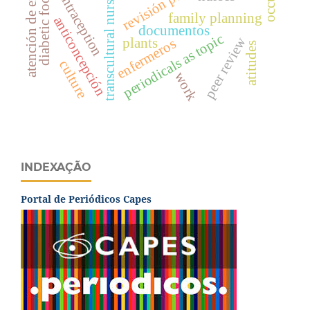
atención de enfermería
transcultural nursing
contraception
diabetic foot
family planning
anticoncepción
documentos
periodicals as topic
peer review
plants
enfermeros
atitudes
culture
work
INDEXAÇÃO
Portal de Periódicos Capes