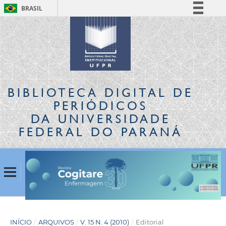
BRASIL
Simplifique!
Comunica BR
Participe
Acesso à informação
Legislação
BIBLIOTECA DIGITAL
DE
Canais
PERIÓDICOS
DA UNIVERSIDADE
FEDERAL DO PARANÁ
INÍCIO
/
ARQUIVOS
/
V. 15 N. 4 (2010)
/
Editorial