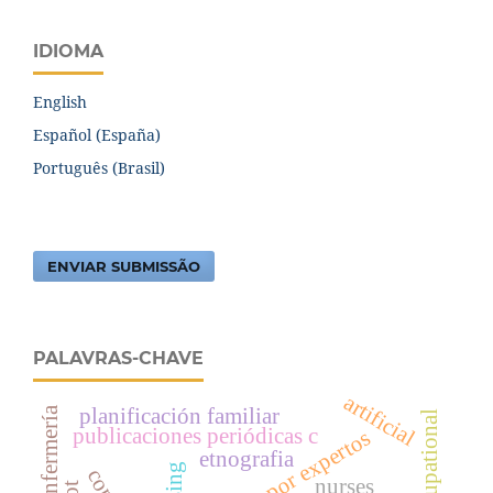
IDIOMA
English
Español (España)
Português (Brasil)
ENVIAR SUBMISSÃO
PALAVRAS-CHAVE
artificial
planificación familiar
occupational
publicaciones periódicas c
revisión por expertos
etnografia
nurses