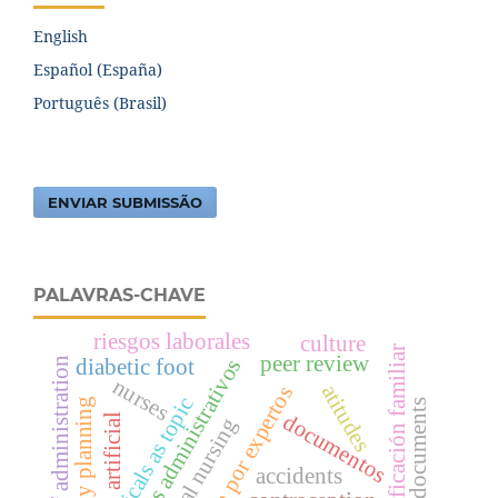
English
Español (España)
Português (Brasil)
ENVIAR SUBMISSÃO
PALAVRAS-CHAVE
riesgos laborales
culture
planificación familiar
peer review
diabetic foot
atos administrativos
acts of administration
nurses
atitudes
revisión por expertos
periodicals as topic
family planning
documents
documentos
artificial
accidents