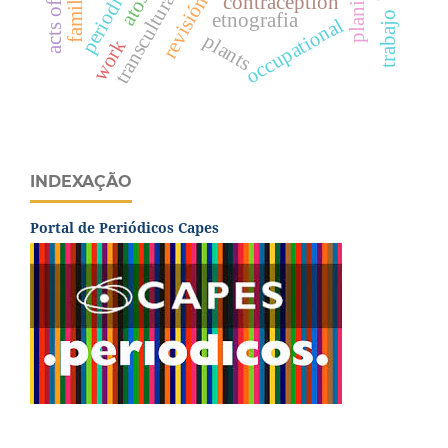
transcultural nursing
contraception
etnografia
trabajo
occupational
plants
work
INDEXAÇÃO
Portal de Periódicos Capes