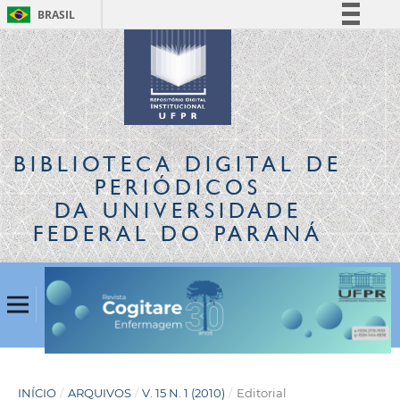
BRASIL
Simplifique!
Comunica BR
Participe
Acesso à informação
Legislação
BIBLIOTECA DIGITAL
DE
Canais
PERIÓDICOS
DA UNIVERSIDADE
FEDERAL DO PARANÁ
INÍCIO
/
ARQUIVOS
/
V. 15 N. 1 (2010)
/
Editorial