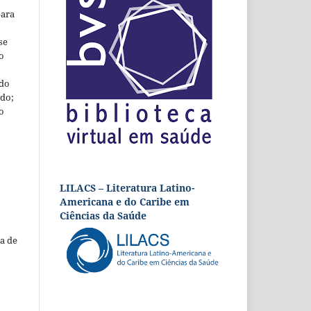
para
se
o
 do
udo;
o
LILACS – Literatura Latino-
Americana e do Caribe em
Ciências da Saúde
a de