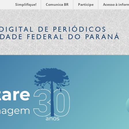
Simplifique!
Comunica BR
Participe
Acesso à infor
DIGITAL
DE PERIÓDICOS
IDADE FEDERAL DO PARANÁ