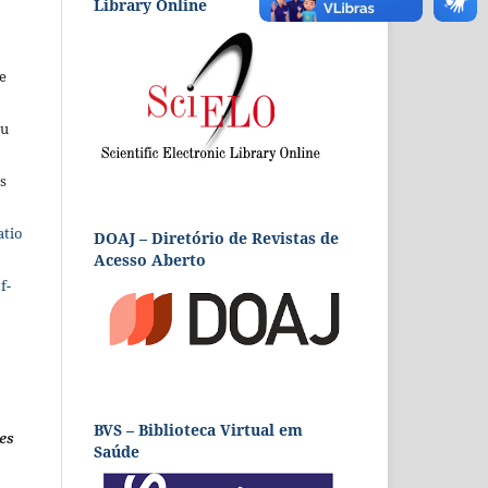
Library Online
e
eu
s
atio
DOAJ – Diretório de Revistas de
Acesso Aberto
f-
BVS – Biblioteca Virtual em
es
Saúde