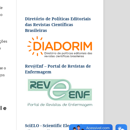
de
ão
Diretório de Políticas Editoriais
das Revistas Científicas
Brasileiras
ções
e
Rev@Enf – Portal de Revistas de
ue o
Enfermagem
gos
l e
SciELO - Scientific Electronic