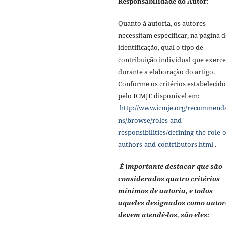
Responsabilidade do Autor:
Quanto à autoria, os autores
necessitam especificar, na página d
identificação, qual o tipo de
contribuição individual que exerc
durante a elaboração do artigo.
Conforme os critérios estabelecido
pelo ICMJE disponível em:
http://www.icmje.org/recommend
ns/browse/roles-and-
responsibilities/defining-the-role-o
authors-and-contributors.html
.
É importante destacar que são
considerados quatro critérios
mínimos de autoria, e todos
aqueles designados como autor
devem atendê-los, são eles: