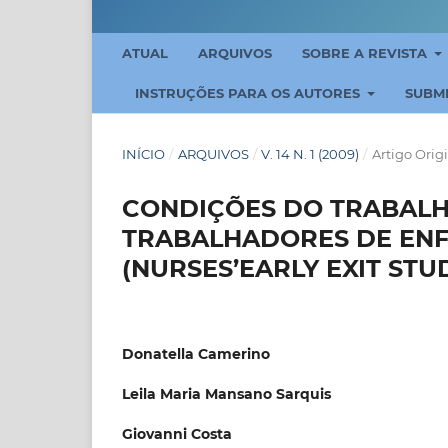
ATUAL
ARQUIVOS
SOBRE A REVISTA
INSTRUÇÕES PARA OS AUTORES
SUBM
INÍCIO
/
ARQUIVOS
/
V. 14 N. 1 (2009)
/
Artigo Orig
CONDIÇÕES DO TRABALH
TRABALHADORES DE EN
(NURSES’EARLY EXIT STU
Donatella Camerino
Leila Maria Mansano Sarquis
Giovanni Costa