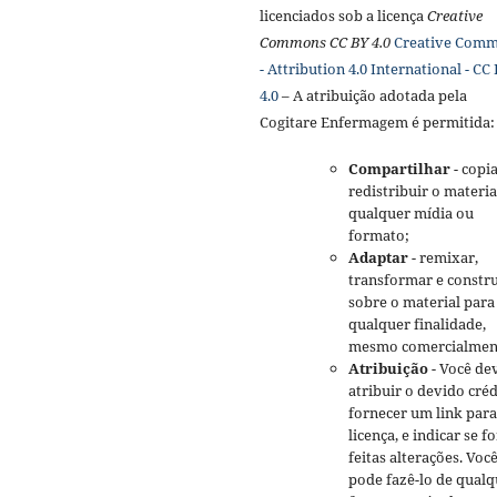
licenciados sob a licença
Creative
Commons CC BY 4.0
Creative Com
- Attribution 4.0 International - CC
4.0
– A atribuição adotada pela
Cogitare Enfermagem é permitida:
Compartilhar
- copia
redistribuir o materi
qualquer mídia ou
formato;
Adaptar
- remixar,
transformar e constru
sobre o material para
qualquer finalidade,
mesmo comercialmen
Atribuição
- Você de
atribuir o devido créd
fornecer um link para
licença, e indicar se 
feitas alterações. Voc
pode fazê-lo de qualq