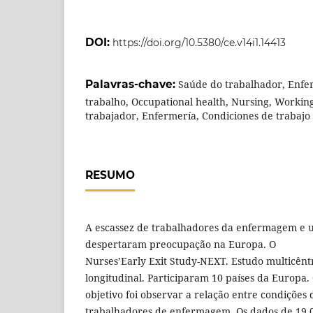
DOI:
https://doi.org/10.5380/ce.v14i1.14413
Palavras-chave:
Saúde do trabalhador, Enf
trabalho, Occupational health, Nursing, Working
trabajador, Enfermería, Condiciones de trabajo
RESUMO
A escassez de trabalhadores da enfermagem e 
despertaram preocupação na Europa. O
Nurses’Early Exit Study-NEXT. Estudo multicêntri
longitudinal. Participaram 10 países da Europa.
objetivo foi observar a relação entre condições
trabalhadores de enfermagem. Os dados de 19.