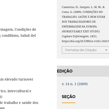
Camerino, D., Sarquis, L. M. M., &
Costa, G. (2009). CONDIÇÕES DO
TRABALHO, SAÚDE E BEM ESTAR
DOS TRABALHADORES DE
ENFERMAGEM NA EUROPA
ermagem, Condições de
(NURSES’EARLY EXIT STUDY).
 conditions, Salud del
Cogitare Enfermagem
,
14
(1).
https://doi.org/10.5380/ce.v14i1.14413
Fomatos de Citação
EDIÇÃO
um elevado turnover
v. 14 n. 1 (2009)
co, intercultural e
SEÇÃO
 O
 de trabalho e saúde dos
099