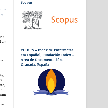
Scopus
mons
 BY
r e
al em
CUIDEN – Index de Enfermería
em Español, Fundación Index –
Área de Documentación,
ir
Granada, España
te;
ve
ito,
 a
foram
ê
uer