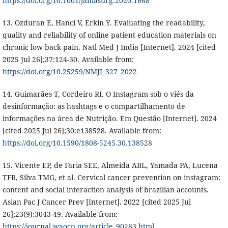
https://doi.org/10.1001/jamasurg.2020.1668
13. Ozduran E, Hanci V, Erkin Y. Evaluating the readability,
quality and reliability of online patient education materials on
chronic low back pain. Natl Med J India [Internet]. 2024 [cited
2025 Jul 26];37:124-30. Available from:
https://doi.org/10.25259/NMJI_327_2022
14. Guimarães T, Cordeiro RI. O Instagram sob o viés da
desinformação: as hashtags e o compartilhamento de
informações na área de Nutrição. Em Questão [Internet]. 2024
[cited 2025 Jul 26];30:e138528. Available from:
https://doi.org/10.1590/1808-5245.30.138528
15. Vicente EP, de Faria SEE, Almeida ABL, Yamada PA, Lucena
TFR, Silva TMG, et al. Cervical cancer prevention on instagram:
content and social interaction analysis of brazilian accounts.
Asian Pac J Cancer Prev [Internet]. 2022 [cited 2025 Jul
26];23(9):3043-49. Available from:
https://journal.waocp.org/article_90283.html