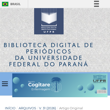
BRASIL
Simplifique!
Comunica BR
Participe
Acesso à informação
Legislação
BIBLIOTECA DIGITAL
DE
Canais
PERIÓDICOS
DA UNIVERSIDADE
FEDERAL DO PARANÁ
INÍCIO
/
ARQUIVOS
/
V. 31 (2026)
/
Artigo Original