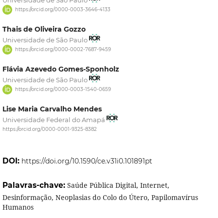
https://orcid.org/0000-0003-3646-4133
Thais de Oliveira Gozzo
Universidade de São Paulo
https://orcid.org/0000-0002-7687-9459
Flávia Azevedo Gomes-Sponholz
Universidade de São Paulo
https://orcid.org/0000-0003-1540-0659
Lise Maria Carvalho Mendes
Universidade Federal do Amapá
https://orcid.org/0000-0001-9325-8382
DOI:
https://doi.org/10.1590/ce.v31i0.101891pt
Palavras-chave:
Saúde Pública Digital, Internet,
Desinformação, Neoplasias do Colo do Útero, Papilomavírus
Humanos