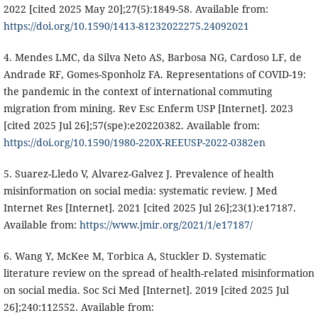
2022 [cited 2025 May 20];27(5):1849-58. Available from:
https://doi.org/10.1590/1413-81232022275.24092021
4. Mendes LMC, da Silva Neto AS, Barbosa NG, Cardoso LF, de
Andrade RF, Gomes-Sponholz FA. Representations of COVID-19:
the pandemic in the context of international commuting
migration from mining. Rev Esc Enferm USP [Internet]. 2023
[cited 2025 Jul 26];57(spe):e20220382. Available from:
https://doi.org/10.1590/1980-220X-REEUSP-2022-0382en
5. Suarez-Lledo V, Alvarez-Galvez J. Prevalence of health
misinformation on social media: systematic review. J Med
Internet Res [Internet]. 2021 [cited 2025 Jul 26];23(1):e17187.
Available from:
https://www.jmir.org/2021/1/e17187/
6. Wang Y, McKee M, Torbica A, Stuckler D. Systematic
literature review on the spread of health-related misinformation
on social media. Soc Sci Med [Internet]. 2019 [cited 2025 Jul
26];240:112552. Available from: