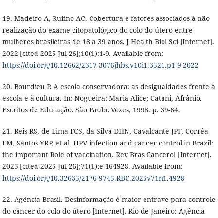
19. Madeiro A, Rufino AC. Cobertura e fatores associados à não
realização do exame citopatológico do colo do útero entre
mulheres brasileiras de 18 a 39 anos. J Health Biol Sci [Internet].
2022 [cited 2025 Jul 26];10(1):1-9. Available from:
https://doi.org/10.12662/2317-3076jhbs.v10i1.3521.p1-9.2022
20. Bourdieu P. A escola conservadora: as desigualdades frente à
escola e à cultura. In: Nogueira: Maria Alice; Catani, Afrânio.
Escritos de Educação. São Paulo: Vozes, 1998. p. 39-64.
21. Reis RS, de Lima FCS, da Silva DHN, Cavalcante JPF, Corrêa
FM, Santos YRP, et al. HPV infection and cancer control in Brazil:
the important Role of vaccination. Rev Bras Cancerol [Internet].
2025 [cited 2025 Jul 26];71(1):e-164928. Available from:
https://doi.org/10.32635/2176-9745.RBC.2025v71n1.4928
22. Agência Brasil. Desinformação é maior entrave para controle
do câncer do colo do útero [Internet]. Rio de Janeiro: Agência