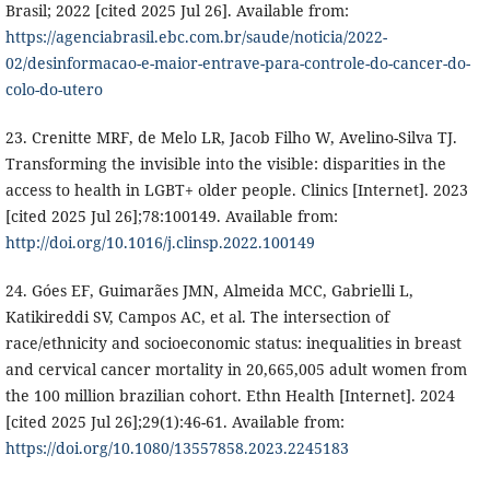
Brasil; 2022 [cited 2025 Jul 26]. Available from:
https://agenciabrasil.ebc.com.br/saude/noticia/2022-
02/desinformacao-e-maior-entrave-para-controle-do-cancer-do-
colo-do-utero
23. Crenitte MRF, de Melo LR, Jacob Filho W, Avelino-Silva TJ.
Transforming the invisible into the visible: disparities in the
access to health in LGBT+ older people. Clinics [Internet]. 2023
[cited 2025 Jul 26];78:100149. Available from:
http://doi.org/10.1016/j.clinsp.2022.100149
24. Góes EF, Guimarães JMN, Almeida MCC, Gabrielli L,
Katikireddi SV, Campos AC, et al. The intersection of
race/ethnicity and socioeconomic status: inequalities in breast
and cervical cancer mortality in 20,665,005 adult women from
the 100 million brazilian cohort. Ethn Health [Internet]. 2024
[cited 2025 Jul 26];29(1):46-61. Available from:
https://doi.org/10.1080/13557858.2023.2245183