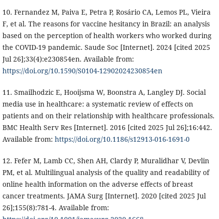
10. Fernandez M, Paiva E, Petra P, Rosário CA, Lemos PL, Vieira
F, et al. The reasons for vaccine hesitancy in Brazil: an analysis
based on the perception of health workers who worked during
the COVID-19 pandemic. Saude Soc [Internet]. 2024 [cited 2025
Jul 26];33(4):e230854en. Available from:
https://doi.org/10.1590/S0104-12902024230854en
11. Smailhodzic E, Hooijsma W, Boonstra A, Langley DJ. Social
media use in healthcare: a systematic review of effects on
patients and on their relationship with healthcare professionals.
BMC Health Serv Res [Internet]. 2016 [cited 2025 Jul 26];16:442.
Available from:
https://doi.org/10.1186/s12913-016-1691-0
12. Fefer M, Lamb CC, Shen AH, Clardy P, Muralidhar V, Devlin
PM, et al. Multilingual analysis of the quality and readability of
online health information on the adverse effects of breast
cancer treatments. JAMA Surg [Internet]. 2020 [cited 2025 Jul
26];155(8):781-4. Available from: