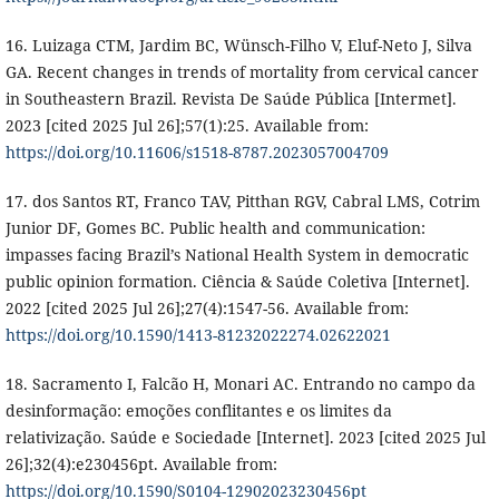
16. Luizaga CTM, Jardim BC, Wünsch-Filho V, Eluf-Neto J, Silva
GA. Recent changes in trends of mortality from cervical cancer
in Southeastern Brazil. Revista De Saúde Pública [Intermet].
2023 [cited 2025 Jul 26];57(1):25. Available from:
https://doi.org/10.11606/s1518-8787.2023057004709
17. dos Santos RT, Franco TAV, Pitthan RGV, Cabral LMS, Cotrim
Junior DF, Gomes BC. Public health and communication:
impasses facing Brazil’s National Health System in democratic
public opinion formation. Ciência & Saúde Coletiva [Internet].
2022 [cited 2025 Jul 26];27(4):1547-56. Available from:
https://doi.org/10.1590/1413-81232022274.02622021
18. Sacramento I, Falcão H, Monari AC. Entrando no campo da
desinformação: emoções conflitantes e os limites da
relativização. Saúde e Sociedade [Internet]. 2023 [cited 2025 Jul
26];32(4):e230456pt. Available from:
https://doi.org/10.1590/S0104-12902023230456pt