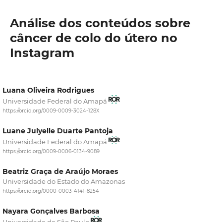
Análise dos conteúdos sobre
câncer de colo do útero no
Instagram
Luana Oliveira Rodrigues
Universidade Federal do Amapá
https://orcid.org/0009-0009-3024-128X
Luane Julyelle Duarte Pantoja
Universidade Federal do Amapá
https://orcid.org/0009-0006-0134-9089
Beatriz Graça de Araújo Moraes
Universidade do Estado do Amazonas
https://orcid.org/0000-0003-4141-8254
Nayara Gonçalves Barbosa
Universidade de São Paulo