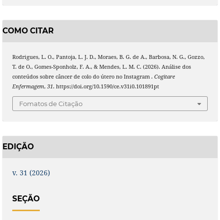
COMO CITAR
Rodrigues, L. O., Pantoja, L. J. D., Moraes, B. G. de A., Barbosa, N. G., Gozzo,
T. de O., Gomes-Sponholz, F. A., & Mendes, L. M. C. (2026). Análise dos
conteúdos sobre câncer de colo do útero no Instagram .
Cogitare
Enfermagem
,
31
. https://doi.org/10.1590/ce.v31i0.101891pt
Fomatos de Citação
EDIÇÃO
v. 31 (2026)
SEÇÃO