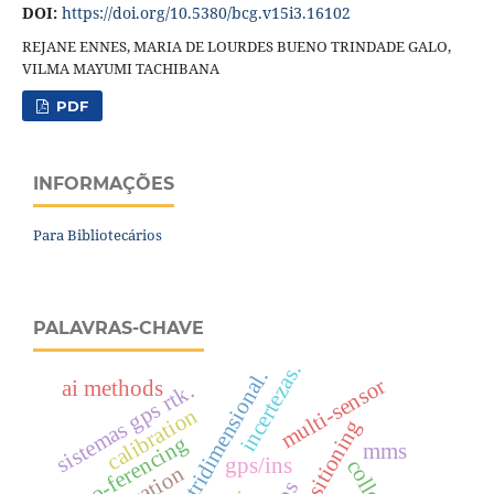
DOI:
https://doi.org/10.5380/bcg.v15i3.16102
REJANE ENNES, MARIA DE LOURDES BUENO TRINDADE GALO,
VILMA MAYUMI TACHIBANA
PDF
INFORMAÇÕES
Para Bibliotecários
PALAVRAS-CHAVE
incertezas.
interpolação tridimensional.
multi-sensor
ai methods
sistemas gps rtk.
calibration
gnss positioning
geo-ferencing
mms
gps/ins