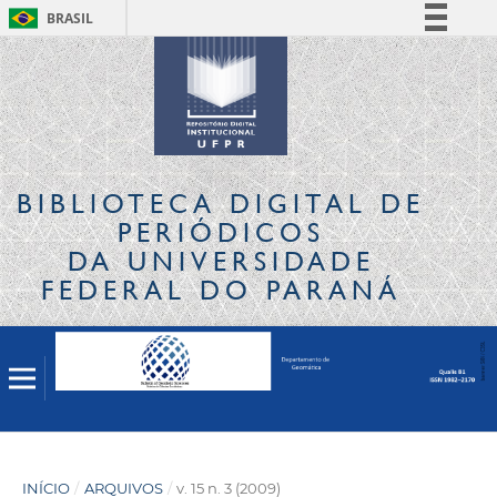
BRASIL
Simplifique!
Comunica BR
Participe
Acesso à informação
Legislação
BIBLIOTECA DIGITAL
DE
Canais
PERIÓDICOS
DA UNIVERSIDADE
FEDERAL DO PARANÁ
INÍCIO
/
ARQUIVOS
/
v. 15 n. 3 (2009)