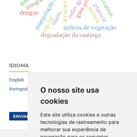
collocation.
integration
redes gps
accuracy.
planicie
mobile
dengue
marés
sig-3d
indices de vegetação
degradação da caatinga
IDIOMA
English
O nosso site usa
Português (Brasil)
cookies
Este site utiliza cookies e outras
ENVIAR SUBMISSÃO
tecnologias de rastreamento para
melhorar sua experiência de
navegação para os seguintes