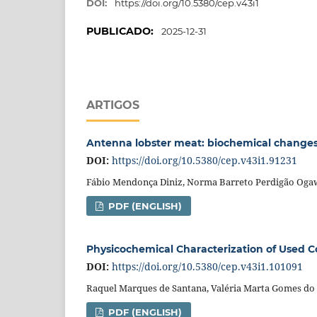
DOI:
https://doi.org/10.5380/cep.v43i1
PUBLICADO:
2025-12-31
ARTIGOS
Antenna lobster meat: biochemical changes
DOI:
https://doi.org/10.5380/cep.v43i1.91231
Fábio Mendonça Diniz, Norma Barreto Perdigão Oga
PDF (ENGLISH)
Physicochemical Characterization of Used C
DOI:
https://doi.org/10.5380/cep.v43i1.101091
Raquel Marques de Santana, Valéria Marta Gomes do
PDF (ENGLISH)