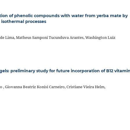
ction of phenolic compounds with water from yerba mate by
 isothermal processes
r de Lima, Matheus Samponi Tucunduva Arantes, Washington Luiz
ls: preliminary study for future incorporation of B12 vitami
co , Giovanna Beatriz Konisi Carneiro, Cristiane Vieira Helm,