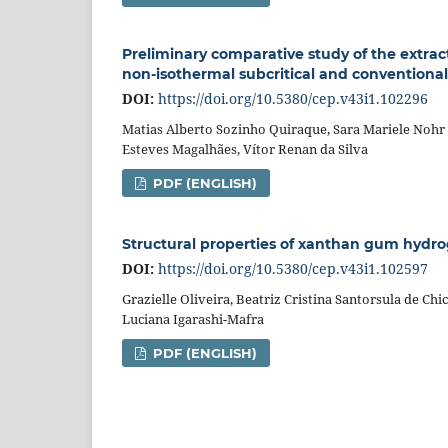
Preliminary comparative study of the extra
non-isothermal subcritical and conventional
DOI:
https://doi.org/10.5380/cep.v43i1.102296
Matias Alberto Sozinho Quiraque, Sara Mariele Noh
Esteves Magalhães, Vítor Renan da Silva
PDF (ENGLISH)
Structural properties of xanthan gum hydroge
DOI:
https://doi.org/10.5380/cep.v43i1.102597
Grazielle Oliveira, Beatriz Cristina Santorsula de Chi
Luciana Igarashi-Mafra
PDF (ENGLISH)