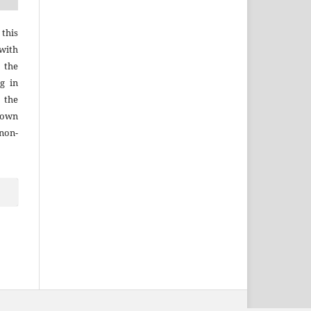
 this
with
 the
g in
 the
r own
 non-