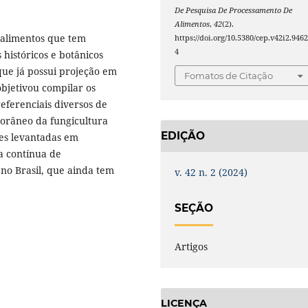
De Pesquisa De Processamento De
Alimentos
,
42
(2).
 alimentos que tem
https://doi.org/10.5380/cep.v42i2.946
4
 históricos e botânicos
ue já possui projeção em
Fomatos de Citação
objetivou compilar os
eferenciais diversos de
porâneo da fungicultura
EDIÇÃO
ões levantadas em
a contínua de
no Brasil, que ainda tem
v. 42 n. 2 (2024)
SEÇÃO
Artigos
LICENÇA