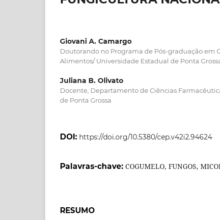
Giovani A. Camargo
Doutorando no Programa de Pós-graduação em Ci
Alimentos/ Universidade Estadual de Ponta Gross
Juliana B. Olivato
Docente, Departamento de Ciências Farmacêutic
de Ponta Grossa
DOI:
https://doi.org/10.5380/cep.v42i2.94624
Palavras-chave:
COGUMELO, FUNGOS, MICO
RESUMO