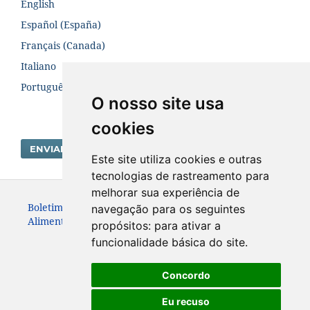
English
Español (España)
Français (Canada)
Italiano
Português (Brasil)
O nosso site usa
cookies
ENVIAR SUBMISSÃO
Este site utiliza cookies e outras
tecnologias de rastreamento para
melhorar sua experiência de
Boletim Centro de Pesquisa de Processamento de
navegação para os seguintes
Alimentos. ISSN:19839774
propósitos:
para ativar a
funcionalidade básica do site
.
Concordo
Eu recuso