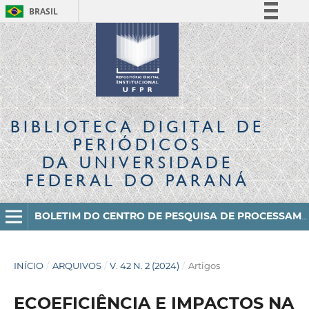
BRASIL
Simplifique!
Comunica BR
Participe
Acesso à informação
Legislação
BIBLIOTECA DIGITAL
DE
Canais
PERIÓDICOS
DA UNIVERSIDADE
FEDERAL DO PARANÁ
BOLETIM DO CENTRO DE PESQUISA DE PROCESSAMENTO DE ALIMENTOS
INÍCIO
/
ARQUIVOS
/
V. 42 N. 2 (2024)
/
Artigos
ECOEFICIÊNCIA E IMPACTOS NA