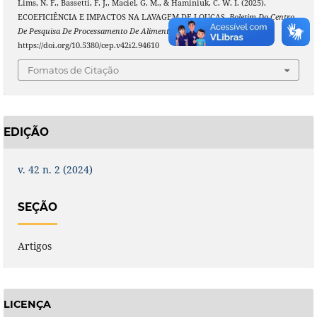
Lims, N. F., Bassetti, F. J., Maciel, G. M., & Haminiuk, C. W. I. (2025).
ECOEFICIÊNCIA E IMPACTOS NA LAVAGEM DE LOUÇAS.
Boletim Do Centro
De Pesquisa De Processamento De Alimentos
,
42
(2).
https://doi.org/10.5380/cep.v42i2.94610
Fomatos de Citação
EDIÇÃO
v. 42 n. 2 (2024)
SEÇÃO
Artigos
LICENÇA