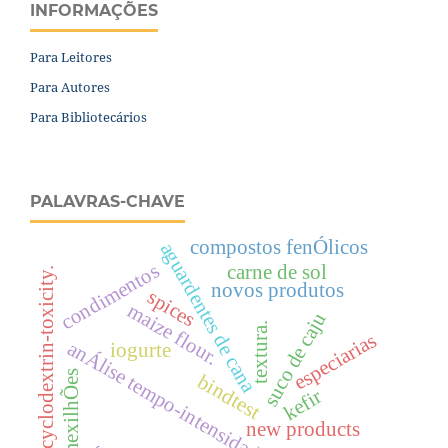
INFORMAÇÕES
Para Leitores
Para Autores
Para Bibliotecários
PALAVRAS-CHAVE
compostos fenÓlicos
aguardentes de cana
condimentos
carne de sol
cyclodextrin-toxicity.
novos produtos
spices
maize flour.
suco de caju
textura.
especiarias
anÁlise tempo-intensidade
iogurte
mexilhÕes
bindtest
kefir
new products