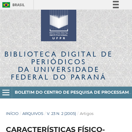
BRASIL
Simplifique!
Comunica BR
Participe
Acesso à informação
Legislação
BIBLIOTECA DIGITAL
DE
Canais
PERIÓDICOS
DA UNIVERSIDADE
FEDERAL DO PARANÁ
BOLETIM DO CENTRO DE PESQUISA DE PROCESSAMENTO DE ALIMENTOS
INÍCIO
/
ARQUIVOS
/
V. 23 N. 2 (2005)
/
Artigos
CARACTERÍSTICAS FÍSICO-