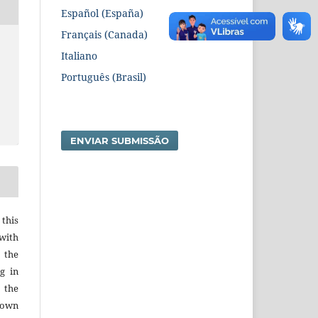
Español (España)
Français (Canada)
Italiano
Português (Brasil)
ENVIAR SUBMISSÃO
 this
with
 the
g in
 the
r own