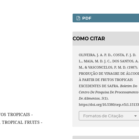
PDF
COMO CITAR
OLIVEIRA, J. A. P. D., COSTA, F. J. D.
L., MAIA, M. D. J. C., DOS SANTOS, A.
M., & VASCONCELOS, P. M. D. (1987).
PRODUÇÃO DE VINAGRE DE ÁLCOO
À PARTIR DE FRUTOS TROPICAIS
EXCEDENTES DE SAFRA.
Boletim Do
Centro De Pesquisa De Processamento
De Alimentos
,
5
(1).
https://doi.org/10.5380/cep.v5i1.1513
OS TROPICAIS -
Fomatos de Citação
TROPICAL FRUITS -