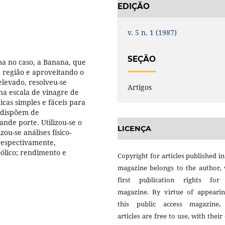
EDIÇÃO
v. 5 n. 1 (1987)
SEÇÃO
ma no caso, a Banana, que
 região e aproveitando o
levado, resolveu-se
Artigos
a escala de vinagre de
cas simples e fáceis para
o dispõem de
nde porte. Utilizou-se o
LICENÇA
u-se análises físico-
 respectivamente,
oólico; rendimento e
Copyright for articles published in
magazine belongs to the author, 
first publication rights for
magazine. By virtue of appearin
this public access magazine,
articles are free to use, with thei