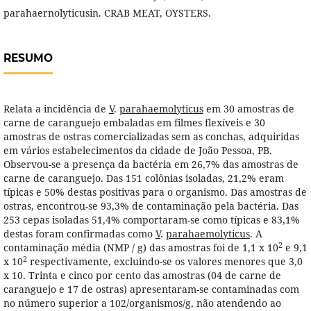
parahaernolyticusin. CRAB MEAT, OYSTERS.
RESUMO
Relata a incidência de
V
.
parahaemolyticus
em 30 amostras de
carne de caranguejo embaladas em filmes flexíveis e 30
amostras de ostras comercializadas sem as conchas, adquiridas
em vários estabelecimentos da cidade de João Pessoa, PB.
Observou-se a presença da bactéria em 26,7% das amostras de
carne de caranguejo. Das 151 colônias isoladas, 21,2% eram
típicas e 50% destas positivas para o organismo. Das amostras de
ostras, encontrou-se 93,3% de contaminação pela bactéria. Das
253 cepas isoladas 51,4% comportaram-se como típicas e 83,1%
destas foram confirmadas como
V
.
parahaemolyticus
. A
2
contaminação média (NMP / g) das amostras foi de 1,1 x 10
e 9,1
2
x 10
respectivamente, excluindo-se os valores menores que 3,0
x 10. Trinta e cinco por cento das amostras (04 de carne de
caranguejo e 17 de ostras) apresentaram-se contaminadas com
no número superior a 102/organismos/g, não atendendo ao