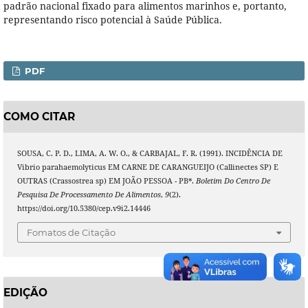
padrão nacional fixado para alimentos marinhos e, portanto,
representando risco potencial à Saúde Pública.
PDF
COMO CITAR
SOUSA, C. P. D., LIMA, A. W. O., & CARBAJAL, F. R. (1991). INCIDÊNCIA DE
Vibrio parahaemolyticus EM CARNE DE CARANGUEIJO (Callinectes SP) E
OUTRAS (Crassostrea sp) EM JOÃO PESSOA - PB*.
Boletim Do Centro De
Pesquisa De Processamento De Alimentos
,
9
(2).
https://doi.org/10.5380/cep.v9i2.14446
Fomatos de Citação
EDIÇÃO