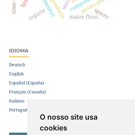
condimentos
new products
novos produtos
c
o
m
p
o
s
t
o
s
f
e
n
Ó
l
i
c
o
spices
iogurte
maize flour.
IDIOMA
Deutsch
English
Español (España)
Français (Canada)
Italiano
Português (Brasil)
O nosso site usa
cookies