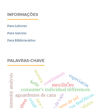
INFORMAÇÕES
Para Leitores
Para Autores
Para Bibliotecários
PALAVRAS-CHAVE
textura.
condiments
especiarias
time-intensity analysis
kefir
mexilhÕes
consumer's individual differences.
s
suco de caju
aguardentes de cana
carne de sol
bindtest