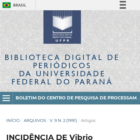
BRASIL
Simplifique!
Comunica BR
Participe
Acesso à informação
Legislação
BIBLIOTECA DIGITAL
DE
Canais
PERIÓDICOS
DA UNIVERSIDADE
FEDERAL DO PARANÁ
BOLETIM DO CENTRO DE PESQUISA DE PROCESSAMENTO DE ALIMENTOS
INÍCIO
/
ARQUIVOS
/
V. 9 N. 2 (1991)
/
Artigos
INCIDÊNCIA DE Vibrio