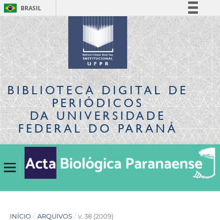
BRASIL
Simplifique!
Comunica BR
Participe
Acesso à informação
Legislação
BIBLIOTECA DIGITAL
DE
Canais
PERIÓDICOS
DA UNIVERSIDADE
FEDERAL DO PARANÁ
INÍCIO
/
ARQUIVOS
/
v. 38 (2009)