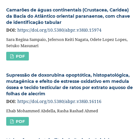
Camarões de águas continentais (Crustacea, Caridea)
da Bacia do Atlântico oriental paranaense, com chave
de identificação tabular
DOI:
https://doi.org/10.5380/abpr.v38i0.15974
Sara Regina Sampaio, Jeferson Keiti Nagata, Odete Lopez Lopes,
Setuko Masunari
PDF
Supressão de doxorubina opoptótica, histopatológica,
mutagênica e efeito de estresse oxidativo em medula
óssea e tecido testicular de ratos por extrato aquoso de
folhas de alecrim
DOI:
https://doi.org/10.5380/abpr.v38i0.16116
Ehab Mohammed Abdella, Rasha Rashad Ahmed
PDF