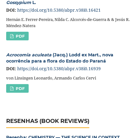
Gossypium
L.
DOI:
https://doi.org/10.5380/abpr.v38i0.16421
Hernán E. Ferrer-Pereira, Nilda C. Alcorcés-de-Guerra & & Jesús R.
Méndez-Natera
PDF
Acrocomia aculeata
(Jacq.) Lodd ex Mart., nova
ocorrência para a flora do Estado do Paraná
DOI:
https://doi.org/10.5380/abpr.v38i0.16939
von Linsingen Leonardo, Armando Carlos Cervi
PDF
RESENHAS (BOOK REVIEWS)
Resenha: CHEMISTRY — THE SCIENCE IN CONTEXT