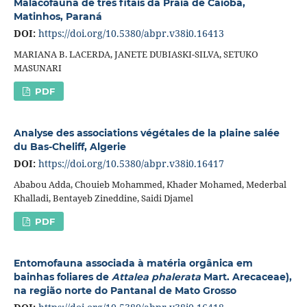
Malacofauna de três fitais da Praia de Caiobá,
Matinhos, Paraná
DOI:
https://doi.org/10.5380/abpr.v38i0.16413
MARIANA B. LACERDA, JANETE DUBIASKI-SILVA, SETUKO
MASUNARI
PDF
Analyse des associations végétales de la plaine salée
du Bas-Cheliff, Algerie
DOI:
https://doi.org/10.5380/abpr.v38i0.16417
Ababou Adda, Chouieb Mohammed, Khader Mohamed, Mederbal
Khalladi, Bentayeb Zineddine, Saidi Djamel
PDF
Entomofauna associada à matéria orgânica em
bainhas foliares de
Attalea phalerata
Mart. Arecaceae),
na região norte do Pantanal de Mato Grosso