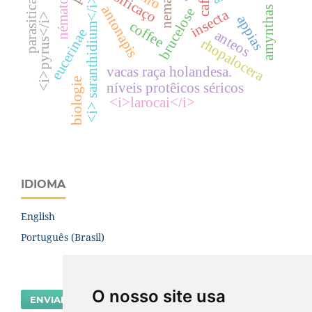
nématoide
ciassificaço
<i> saranthidium</i>
parasitica
antonapis
amynthas
brucelose
insecta
<i>pyrus</i>
appias
coffee
eucerinae
anteos
rhopalocera
vacas raça holandesa.
biologie
níveis protêicos séricos
<i>larocai</i>
IDIOMA
English
Português (Brasil)
O nosso site usa
ENVIAR SUBMISSÃO