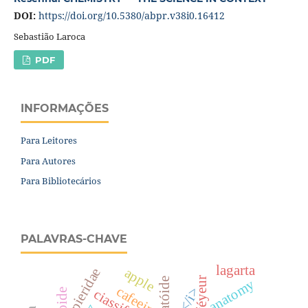
DOI:
https://doi.org/10.5380/abpr.v38i0.16412
Sebastião Laroca
PDF
INFORMAÇÕES
Para Leitores
Para Autores
Para Bibliotecários
PALAVRAS-CHAVE
lagarta
apple
pieridae
caféyeur
nematóide
anatomy
cafeeiro
</i>