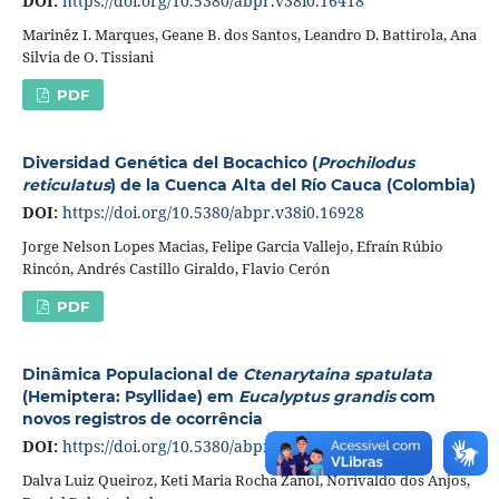
DOI:
https://doi.org/10.5380/abpr.v38i0.16418
Marinêz I. Marques, Geane B. dos Santos, Leandro D. Battirola, Ana
Silvia de O. Tissiani
PDF
Diversidad Genética del Bocachico (
Prochilodus
reticulatus
) de la Cuenca Alta del Río Cauca (Colombia)
DOI:
https://doi.org/10.5380/abpr.v38i0.16928
Jorge Nelson Lopes Macias, Felipe Garcia Vallejo, Efraín Rúbio
Rincón, Andrés Castillo Giraldo, Flavio Cerón
PDF
Dinâmica Populacional de
Ctenarytaina spatulata
(Hemiptera: Psyllidae) em
Eucalyptus grandis
com
novos registros de ocorrência
DOI:
https://doi.org/10.5380/abpr.v38i0.16436
Dalva Luiz Queiroz, Keti Maria Rocha Zanol, Norivaldo dos Anjos,