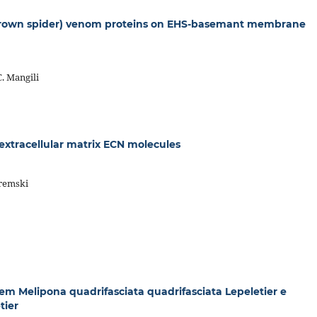
a (brown spider) venom proteins on EHS-basemant membrane
 C. Mangili
 extracellular matrix ECN molecules
Gremski
m Melipona quadrifasciata quadrifasciata Lepeletier e
tier