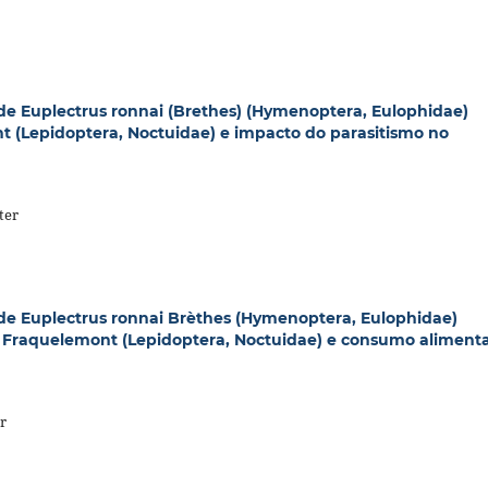
de Euplectrus ronnai (Brethes) (Hymenoptera, Eulophidae)
t (Lepidoptera, Noctuidae) e impacto do parasitismo no
ter
de Euplectrus ronnai Brèthes (Hymenoptera, Eulophidae)
x Fraquelemont (Lepidoptera, Noctuidae) e consumo aliment
r