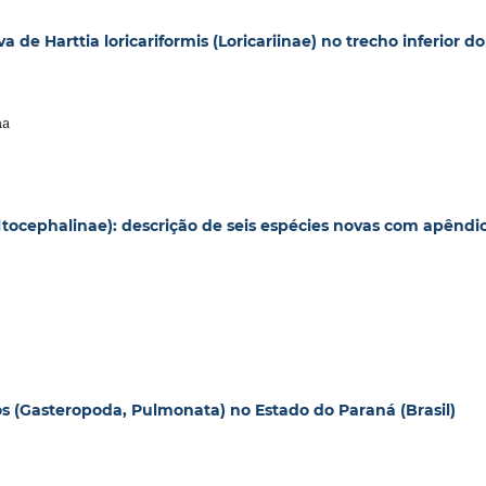
 de Harttia loricariformis (Loricariinae) no trecho inferior do
ha
tocephalinae): descrição de seis espécies novas com apêndi
os (Gasteropoda, Pulmonata) no Estado do Paraná (Brasil)