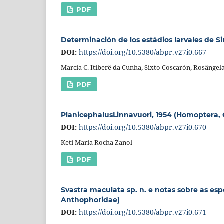
PDF
Determinación de los estádios larvales de S
DOI:
https://doi.org/10.5380/abpr.v27i0.667
Marcia C. Itiberê da Cunha, Sixto Coscarón, Rosânge
PDF
PlanicephalusLinnavuori, 1954 (Homoptera, C
DOI:
https://doi.org/10.5380/abpr.v27i0.670
Keti Maria Rocha Zanol
PDF
Svastra maculata sp. n. e notas sobre as e
Anthophoridae)
DOI:
https://doi.org/10.5380/abpr.v27i0.671