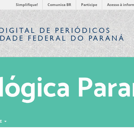
Simplifique!
Comunica BR
Participe
Acesso à infor
DIGITAL
DE PERIÓDICOS
IDADE FEDERAL DO PARANÁ
RE