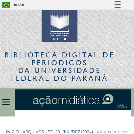
BRASIL
Simplifique!
Comunica BR
Participe
Acesso à informação
Legislação
BIBLIOTECA DIGITAL
DE
Canais
PERIÓDICOS
DA UNIVERSIDADE
FEDERAL DO PARANÁ
INÍCIO
/
ARQUIVOS
/
ED. 28 - JUL/DEZ (2024)
/
Artigos | Articles