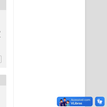
s
a
,