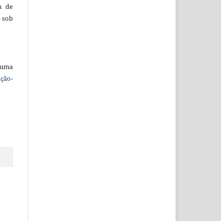
m de
s sob
 uma
ção-