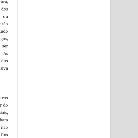
tará,
 dos
s ou
erão
ando
igos,
 ser
. As
 dos
siva
tros
r do
iais,
nham
e não
ins