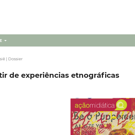
RE
iê | Dossier
ir de experiências etnográficas