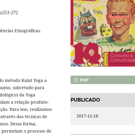
4p253-272
ências Etnográficas.
do método Kaiut Yoga a
PDF
nsumo, sobretudo para
dológico) da Yoga
PUBLICADO
polam a relação produto-
ção. Para isso, realizamos
2017-12-18
através das técnicas de
unos. Dessa forma,
ue permeiam o processo de