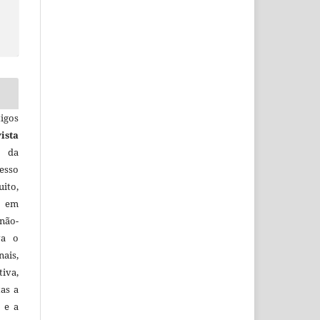
igos
ista
e da
esso
uito,
, em
não-
va o
ais,
iva,
tas a
 e a