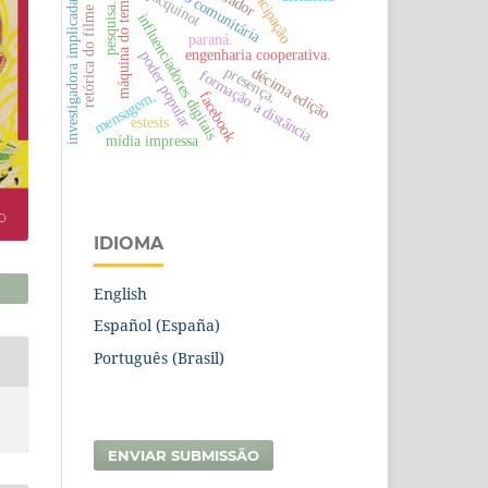
participação
rádio comunitária
máquina do tempo
jacquinot
investigadora implicada.
pesquisa.
retórica do filme
influenciadores digitais
paraná.
engenharia cooperativa.
poder popular
presença.
décima edição
formação a distância
mensagem.
facebook
estesis
mídia impressa
IDIOMA
English
Español (España)
Português (Brasil)
ENVIAR SUBMISSÃO