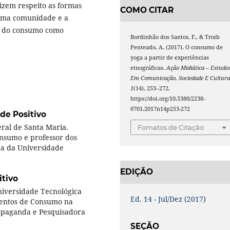
izem respeito as formas
COMO CITAR
 uma comunidade e a
ir do consumo como
Bordinhão dos Santos, F., & Troib
Penteado, A. (2017). O consumo de
yoga a partir de experiências
etnográficas.
Ação Midiática – Estudo
Em Comunicação, Sociedade E Cultur
1
(14), 253–272.
https://doi.org/10.5380/2238-
0701.2017n14p253-272
de Positivo
ral de Santa Maria.
Fomatos de Citação
sumo e professor dos
da da Universidade
EDIÇÃO
itivo
iversidade Tecnológica
Ed. 14 - Jul/Dez (2017)
mentos de Consumo na
ropaganda e Pesquisadora
SEÇÃO