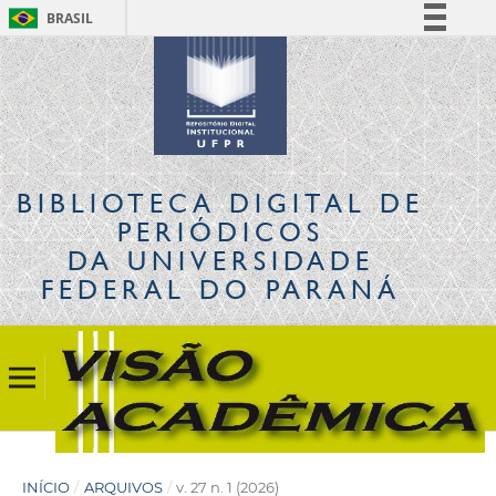
BRASIL
Simplifique!
Comunica BR
Participe
Acesso à informação
Legislação
BIBLIOTECA DIGITAL
DE
Canais
PERIÓDICOS
DA UNIVERSIDADE
FEDERAL DO PARANÁ
INÍCIO
/
ARQUIVOS
/
v. 27 n. 1 (2026)