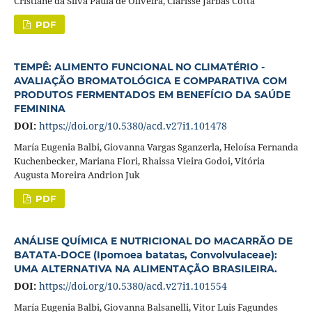
Cristiane da Silva Paula de Oliveira, Clarisse Jarbas Cotta
PDF
TEMPÊ: ALIMENTO FUNCIONAL NO CLIMATÉRIO -
AVALIAÇÃO BROMATOLÓGICA E COMPARATIVA COM
PRODUTOS FERMENTADOS EM BENEFÍCIO DA SAÚDE
FEMININA
DOI:
https://doi.org/10.5380/acd.v27i1.101478
María Eugenia Balbi, Giovanna Vargas Sganzerla, Heloísa Fernanda
Kuchenbecker, Mariana Fiori, Rhaissa Vieira Godoi, Vitória
Augusta Moreira Andrion Juk
PDF
ANÁLISE QUÍMICA E NUTRICIONAL DO MACARRÃO DE
BATATA-DOCE (Ipomoea batatas, Convolvulaceae):
UMA ALTERNATIVA NA ALIMENTAÇÃO BRASILEIRA.
DOI:
https://doi.org/10.5380/acd.v27i1.101554
María Eugenia Balbi, Giovanna Balsanelli, Vitor Luis Fagundes