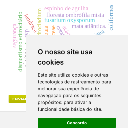
coliformes
espinho de agulha
cylindrocladium
dismorfismo eritrocitário
floresta ombrófila mista
landrace
fusarium oxysporum
mata atlântica.
segurança
creatinina
acácias
samambaia
dicksoniaceae
dicksonia sellowiana
cyp
colletotrichum acutatum
uréia
O nosso site usa
eficácia
cilindrúria.
hematúria
cookies
rutaceae
radiação gama
Este site utiliza cookies e outras
tecnologias de rastreamento para
melhorar sua experiência de
navegação para os seguintes
ENVIAR SUBMISSÃO
propósitos:
para ativar a
funcionalidade básica do site
.
Concordo