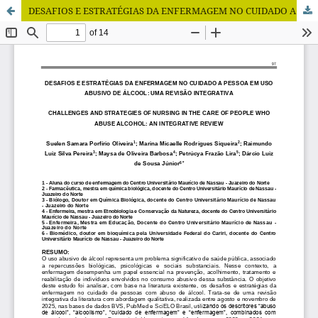
DESAFIOS E ESTRATÉGIAS DA ENFERMAGEM NO CUIDADO A PESSOA EM USO ABUSIVO DE ÁLCOOL: UMA REVISÃO INTEGRATIVA