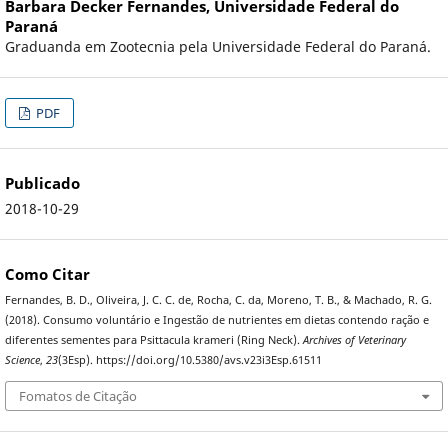
Barbara Decker Fernandes,
Universidade Federal do
Paraná
Graduanda em Zootecnia pela Universidade Federal do Paraná.
PDF
Publicado
2018-10-29
Como Citar
Fernandes, B. D., Oliveira, J. C. C. de, Rocha, C. da, Moreno, T. B., & Machado, R. G.
(2018). Consumo voluntário e Ingestão de nutrientes em dietas contendo ração e
diferentes sementes para Psittacula krameri (Ring Neck).
Archives of Veterinary
Science
,
23
(3Esp). https://doi.org/10.5380/avs.v23i3Esp.61511
Fomatos de Citação