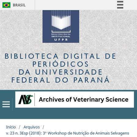
BRASIL
Simplifique!
Comunica BR
Participe
Acesso à informação
Legislação
BIBLIOTECA DIGITAL
DE
Canais
PERIÓDICOS
DA UNIVERSIDADE
FEDERAL DO PARANÁ
Início
/
Arquivos
/
v. 23 n. 3Esp (2018): 3° Workshop de Nutrição de Animais Selvagens