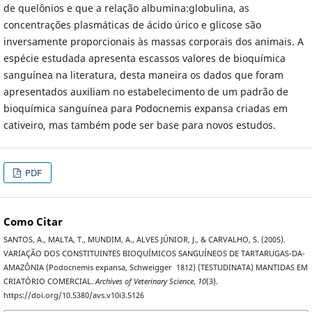
de quelônios e que a relação albumina:globulina, as
concentrações plasmáticas de ácido úrico e glicose são
inversamente proporcionais às massas corporais dos animais. A
espécie estudada apresenta escassos valores de bioquímica
sanguínea na literatura, desta maneira os dados que foram
apresentados auxiliam no estabelecimento de um padrão de
bioquímica sanguínea para Podocnemis expansa criadas em
cativeiro, mas também pode ser base para novos estudos.
PDF
Como Citar
SANTOS, A., MALTA, T., MUNDIM, A., ALVES JÚNIOR, J., & CARVALHO, S. (2005).
VARIAÇÃO DOS CONSTITUINTES BIOQUÍMICOS SANGUÍNEOS DE TARTARUGAS-DA-
AMAZÔNIA (Podocnemis expansa, Schweigger  1812) (TESTUDINATA) MANTIDAS EM
CRIATÓRIO COMERCIAL.
Archives of Veterinary Science
,
10
(3).
https://doi.org/10.5380/avs.v10i3.5126