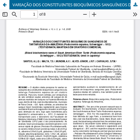
VARIAÇÃO DOS CONSTITUINTES BIOQUÍMICOS SANGUÍNEOS DE TARTARUGAS-DA-AMAZÔNIA (Podocnemis expansa, Schweigger  1812) (TESTUDINATA) MANTIDAS EM CRIATÓRIO COMERCIAL