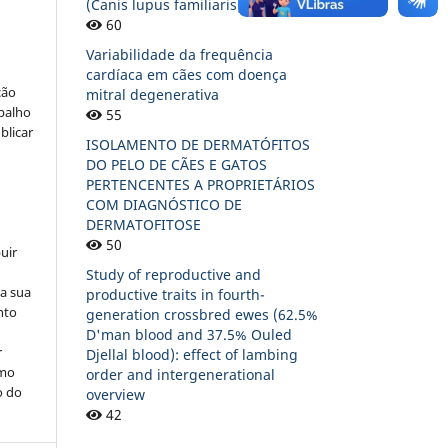
(Canis lupus familiaris)
60
Variabilidade da frequência
cardíaca em cães com doença
ção
mitral degenerativa
abalho
55
blicar
ISOLAMENTO DE DERMATÓFITOS
DO PELO DE CÃES E GATOS
PERTENCENTES A PROPRIETÁRIOS
COM DIAGNÓSTICO DE
DERMATOFITOSE
50
uir
Study of reproductive and
na sua
productive traits in fourth-
nto
generation crossbred ewes (62.5%
D'man blood and 37.5% Ouled
r
Djellal blood): effect of lambing
omo
order and intergenerational
o do
overview
42