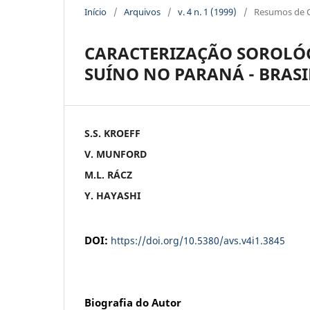
Início
/
Arquivos
/
v. 4 n. 1 (1999)
/
Resumos de 
CARACTERIZAÇÃO SOROLÓG
SUÍNO NO PARANÁ - BRASI
S.S. KROEFF
V. MUNFORD
M.L. RÁCZ
Y. HAYASHI
DOI:
https://doi.org/10.5380/avs.v4i1.3845
Biografia do Autor