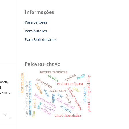
Informações
Para Leitores
Para Autores
Para Bibliotecários
Palavras-chave
textura farinácea
silage
stallion
textura dura
ovaries
potential degradability
poeciliidae
YASHI,
antinutritional factors
cavalos de carroceiros
enzima exógena
búfalas
corn
E
full-fat soybean
behaviour
idoso
sugar cane
RANÁ -
sow
bubalus bubalis
floury
aging
soja integral
ehv-1
gene
broilers
silagem
culling
flint
cinco liberdades