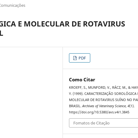
Comunicações
ICA E MOLECULAR DE ROTAVIRUS
L
PDF
Como Citar
KROEFF, S., MUNFORD, V., RÁCZ, M., & HA
Y. (1999). CARACTERIZAÇÃO SOROLÓGICA 
MOLECULAR DE ROTAVIRUS SUÍNO NO PA
BRASIL.
Archives of Veterinary Science
,
4
(1).
https://doi.org/10.5380/avs.v4i1.3845
Fomatos de Citação