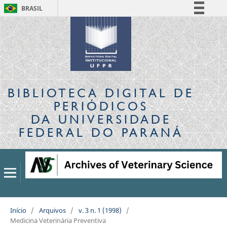
BRASIL
Simplifique!
Comunica BR
Participe
Acesso à informação
Legislação
BIBLIOTECA DIGITAL
DE
Canais
PERIÓDICOS
DA UNIVERSIDADE
FEDERAL DO PARANÁ
Início
/
Arquivos
/
v. 3 n. 1 (1998)
/
Medicina Veterinária Preventiva