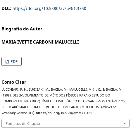
DOI:
https://doi.org/10.5380/avs.v3i1.3750
Biografia do Autor
MARIA IVETTE CARBONI MALUCELLI
PDF
Como Citar
LUCCHIARI, P. H., SUGIZAKI, M., BACILA, M., MALUCELLI, M. I. . C., & BACILA, M.
(1998). DESENVOLVIMENTO DE MÉTODOS FÍSICOS PARA O ESTUDO DO
COMPORTAMENTO BIOQUÍMICO E FISIOLÓGICO DE ORGANISMOS ANTÁRTICOS.
II. POLARÓGRAFO COM ELETRODOS DE IMPLANTE EM TECIDOS.
Archives of
Veterinary Science
,
3
(1). https://doi.org/10.5380/avs.v3i1.3750
Fomatos de Citação