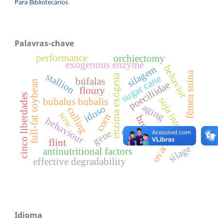
Para Bibliotecários
Palavras-chave
performance
orchiectomy
exogenous enzyme
behavior
silagem
fêmea suína
stallion
enzima exógena
sugar cane
búfalas
full-fat soybean
poeciliidae
floury
cinco liberdades
soja integral
bubalus bubalis
aging
idoso
culling
sow
corn
broilers
behaviour
ehv-1
gene
ovaries
flint
silage
antinutritional factors
effective degradability
Idioma