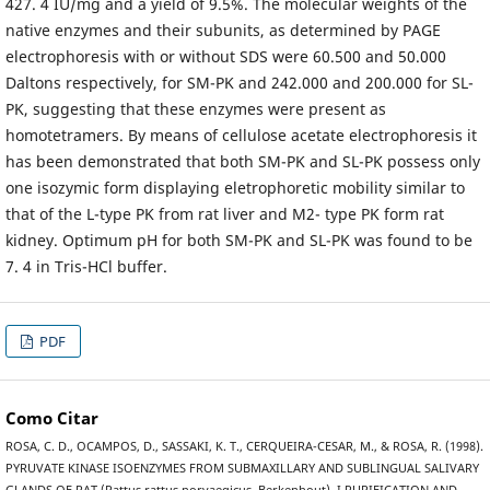
427. 4 IU/mg and a yield of 9.5%. The molecular weights of the
native enzymes and their subunits, as determined by PAGE
electrophoresis with or without SDS were 60.500 and 50.000
Daltons respectively, for SM-PK and 242.000 and 200.000 for SL-
PK, suggesting that these enzymes were present as
homotetramers. By means of cellulose acetate electrophoresis it
has been demonstrated that both SM-PK and SL-PK possess only
one isozymic form displaying eletrophoretic mobility similar to
that of the L-type PK from rat liver and M2- type PK form rat
kidney. Optimum pH for both SM-PK and SL-PK was found to be
7. 4 in Tris-HCl buffer.
PDF
Como Citar
ROSA, C. D., OCAMPOS, D., SASSAKI, K. T., CERQUEIRA-CESAR, M., & ROSA, R. (1998).
PYRUVATE KINASE ISOENZYMES FROM SUBMAXILLARY AND SUBLINGUAL SALIVARY