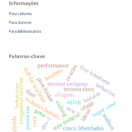
Informações
Para Leitores
Para Autores
Para Bibliotecários
Palavras-chave
performance
ovaries
five freedoms
full-fat soybean
broilers
poeciliidae
exogenous enzyme
enzima exógena
behavior
behaviour
textura dura
flint
búfalas
silagem
bubalus bubalis
aging
silage
culling
sugar cane
sow
psittacine
gene
idoso
soja integral
stallion
ehv-1
corn
hybrids
cinco liberdades