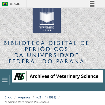
BRASIL
Simplifique!
Comunica BR
Participe
Acesso à informação
Legislação
BIBLIOTECA DIGITAL
DE
Canais
PERIÓDICOS
DA UNIVERSIDADE
FEDERAL DO PARANÁ
Início
/
Arquivos
/
v. 3 n. 1 (1998)
/
Medicina Veterinária Preventiva