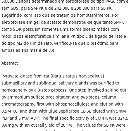
50.000 Daltons determinado em eletroforese do tipo PAGE com e
sem SDS, para SM-PK e de 242.000 e 200.000 para SL-PK,
sugerindo, com isso que se tratam de homotetrâmeros. Por
eletroforese em gel de acetato demonstrou-se que tanto SM-K
como SL-K possuem somente uma forma isoenzimática com
mobilidade eletroforética similar à PK tipo L de fígado de rato e
do tipo M2 do rim de rato. verificou-se que o pH ótimo para
ambas as enzimas é de 7,4.
Abstract
Pyruvate kinase from rat (Rattus rattus norvaegicus)
submaxillary and sublingual salivary glands was purified to
homogeneity by a 3-step process. One step involved salting out
by ammonium sulfate precipitation and two steps, column
chromatography, first with phosphocellulose and elution with
0.5M KCl and then with Blue Sepharose CL-6B eluted with 5mM
PEP and 5 mM ADP. The final specific activity of SM-PK was 324.5
IU/mg with an overall yield of 20.1%. The values for SL-PK were