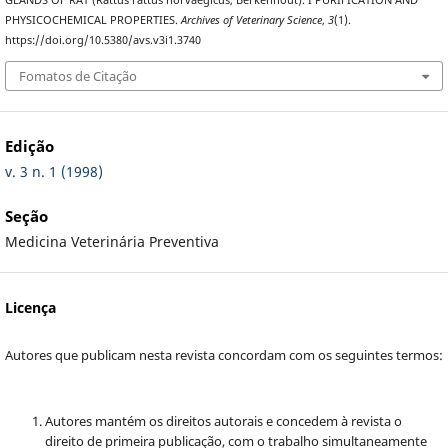
GLANDS OF RAT (Rattus rattus norvaegicus, Berkenhout). I PURIFICATION AND
PHYSICOCHEMICAL PROPERTIES.
Archives of Veterinary Science
,
3
(1).
https://doi.org/10.5380/avs.v3i1.3740
Fomatos de Citação
Edição
v. 3 n. 1 (1998)
Seção
Medicina Veterinária Preventiva
Licença
Autores que publicam nesta revista concordam com os seguintes termos:
Autores mantém os direitos autorais e concedem à revista o
direito de primeira publicação, com o trabalho simultaneamente