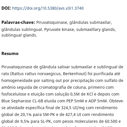
DOI:
https://doi.org/10.5380/avs.v3i1.3740
Palavras-chave:
Piruvatoquinase, glândulas submaxilar,
glândulas sublingual. Pyruvate kinase, submaxillary glands,
sublingual glands.
Resumo
Piruvatoquinase de glândula salivar submaxilar e sublingual de
rato (Rattus rattus norvaegicus, Berkenhout) foi purificada até
homogeneidade por salting out por precipitação com sulfato de
amônio seguida de cromatografia de coluna, primeiro com
fosfocelulose e eluição com solução 0,5M de KCl e depois com
Blue Sepharose CL-6B eluida com PEP 5mM e ADP 5mM. Obteve-
se atividade específica final de 324,5 UI/mg com rendimento
global de 20,1% para SM-PK e de 427,4 UI com rendimento
global de 9,5% para SL-PK, com pesos moleculares de 60.500 e