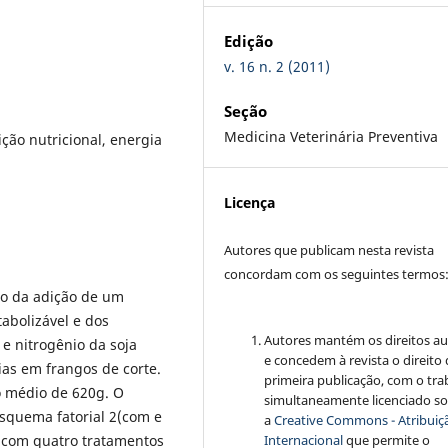
Edição
v. 16 n. 2 (2011)
Seção
Medicina Veterinária Preventiva
ção nutricional, energia
Licença
Autores que publicam nesta revista
concordam com os seguintes termos
to da adição de um
abolizável e dos
Autores mantém os direitos au
 e nitrogênio da soja
e concedem à revista o direito
ias em frangos de corte.
primeira publicação, com o tra
o médio de 620g. O
simultaneamente licenciado s
squema fatorial 2(com e
a
Creative Commons - Atribuiçã
 com quatro tratamentos
Internacional
que permite o