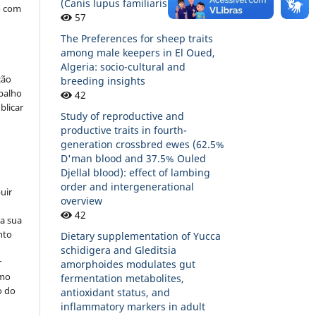
(Canis lupus familiaris)
o com
57
The Preferences for sheep traits
among male keepers in El Oued,
Algeria: socio-cultural and
ção
breeding insights
abalho
42
blicar
Study of reproductive and
productive traits in fourth-
generation crossbred ewes (62.5%
D'man blood and 37.5% Ouled
Djellal blood): effect of lambing
order and intergenerational
uir
overview
42
na sua
nto
Dietary supplementation of Yucca
schidigera and Gleditsia
r
amorphoides modulates gut
omo
fermentation metabolites,
o do
antioxidant status, and
inflammatory markers in adult