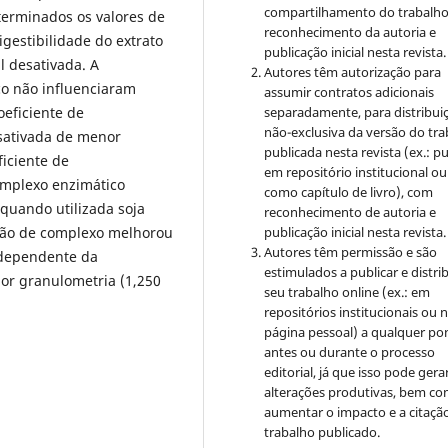
compartilhamento do trabalh
terminados os valores de
reconhecimento da autoria e
igestibilidade do extrato
publicação inicial nesta revista.
l desativada. A
Autores têm autorização para
co não influenciaram
assumir contratos adicionais
oeficiente de
separadamente, para distribui
não-exclusiva da versão do tr
esativada de menor
publicada nesta revista (ex.: pu
iciente de
em repositório institucional ou
complexo enzimático
como capítulo de livro), com
uando utilizada soja
reconhecimento de autoria e
ção de complexo melhorou
publicação inicial nesta revista.
Autores têm permissão e são
independente da
estimulados a publicar e distrib
or granulometria (1,250
seu trabalho online (ex.: em
repositórios institucionais ou 
página pessoal) a qualquer po
antes ou durante o processo
editorial, já que isso pode gera
alterações produtivas, bem c
aumentar o impacto e a citaçã
trabalho publicado.