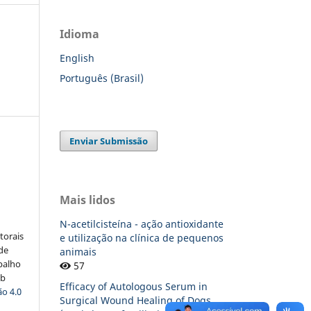
Idioma
English
Português (Brasil)
Enviar Submissão
:
Mais lidos
N-acetilcisteína - ação antioxidante
torais
e utilização na clínica de pequenos
 de
animais
balho
57
ob
Efficacy of Autologous Serum in
o 4.0
Surgical Wound Healing of Dogs