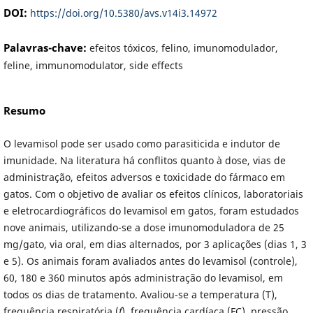
DOI:
https://doi.org/10.5380/avs.v14i3.14972
Palavras-chave:
efeitos tóxicos, felino, imunomodulador,
feline, immunomodulator, side effects
Resumo
O levamisol pode ser usado como parasiticida e indutor de
imunidade. Na literatura há conflitos quanto à dose, vias de
administração, efeitos adversos e toxicidade do fármaco em
gatos. Com o objetivo de avaliar os efeitos clínicos, laboratoriais
e eletrocardiográficos do levamisol em gatos, foram estudados
nove animais, utilizando-se a dose imunomoduladora de 25
mg/gato, via oral, em dias alternados, por 3 aplicações (dias 1, 3
e 5). Os animais foram avaliados antes do levamisol (controle),
60, 180 e 360 minutos após administração do levamisol, em
todos os dias de tratamento. Avaliou-se a temperatura (T),
frequência respiratória (
f
), frequência cardíaca (FC), pressão