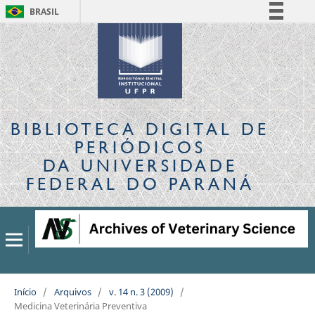
BRASIL
Simplifique!
Comunica BR
Participe
Acesso à informação
Legislação
BIBLIOTECA DIGITAL
DE
Canais
PERIÓDICOS
DA UNIVERSIDADE
FEDERAL DO PARANÁ
Início
/
Arquivos
/
v. 14 n. 3 (2009)
/
Medicina Veterinária Preventiva