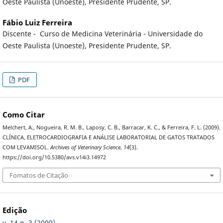
Oeste Paulista (Unoeste), Presidente Prudente, SP.
Fábio Luiz Ferreira
Discente - Curso de Medicina Veterinária - Universidade do
Oeste Paulista (Unoeste), Presidente Prudente, SP.
PDF
Como Citar
Melchert, A., Nogueira, R. M. B., Laposy, C. B., Barracar, K. C., & Ferreira, F. L. (2009).
CLÍNICA, ELETROCARDIOGRAFIA E ANÁLISE LABORATORIAL DE GATOS TRATADOS
COM LEVAMISOL.
Archives of Veterinary Science
,
14
(3).
https://doi.org/10.5380/avs.v14i3.14972
Fomatos de Citação
Edição
v. 14 n. 3 (2009)