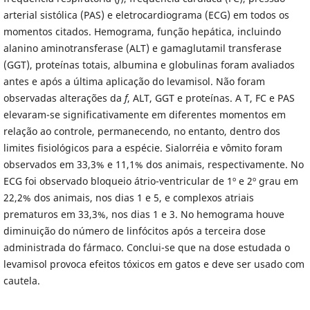
arterial sistólica (PAS) e eletrocardiograma (ECG) em todos os
momentos citados. Hemograma, função hepática, incluindo
alanino aminotransferase (ALT) e gamaglutamil transferase
(GGT), proteínas totais, albumina e globulinas foram avaliados
antes e após a última aplicação do levamisol. Não foram
observadas alterações da
f
, ALT, GGT e proteínas. A T, FC e PAS
elevaram-se significativamente em diferentes momentos em
relação ao controle, permanecendo, no entanto, dentro dos
limites fisiológicos para a espécie. Sialorréia e vômito foram
observados em 33,3% e 11,1% dos animais, respectivamente. No
ECG foi observado bloqueio átrio-ventricular de 1º e 2º grau em
22,2% dos animais, nos dias 1 e 5, e complexos atriais
prematuros em 33,3%, nos dias 1 e 3. No hemograma houve
diminuição do número de linfócitos após a terceira dose
administrada do fármaco. Conclui-se que na dose estudada o
levamisol provoca efeitos tóxicos em gatos e deve ser usado com
cautela.