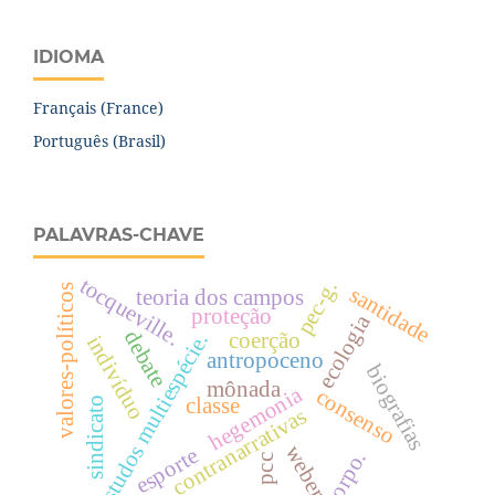
IDIOMA
Français (France)
Português (Brasil)
PALAVRAS-CHAVE
tocqueville.
pec-g.
valores-políticos
santidade
teoria dos campos
proteção
ecologia
debate
coerção
estudos multiespécie.
indivíduo
antropoceno
biografias
mônada
hegemonia
consenso
classe
sindicato
contranarrativas
weber
esporte
corpo.
pcc