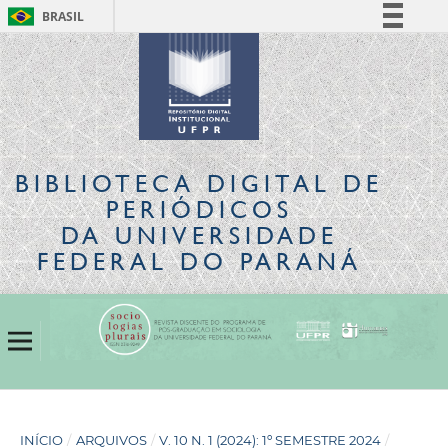
BRASIL
Simplifique!
Comunica BR
Participe
Acesso à informação
Legislação
BIBLIOTECA DIGITAL
DE
Canais
PERIÓDICOS
DA UNIVERSIDADE
FEDERAL DO PARANÁ
INÍCIO
/
ARQUIVOS
/
V. 10 N. 1 (2024): 1º SEMESTRE 2024
/