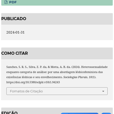
PDF
PUBLICADO
2024-01-31
COMO CITAR
Sanches, S. R. S., Silva, Z. P. da, & Motta, A. B. da. (2024). Heterossexualidade
enquanto categoria de análise: por uma abordagem lésbicofeminista das
existências lésbicas e seu envelhecimento.
Sociologias Plurais
,
10
(1).
https://doi.org/10.5380/sclplr.v10i1.94243
Fomatos de Citação
EDIÇÃO