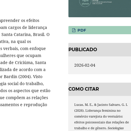
mpreender os efeitos
pam cargos de liderança
PDF
Santa Catarina, Brasil. O
ativa, na qual os
es verbais, com enfoque
PUBLICADO
m mulheres que ocupam
dade de Criciúma, Santa
2026-02-04
ealizada de acordo com a
 Bardin (2004). Visto
gia social do trabalho,
COMO CITAR
os os aspectos que estão
 que compõem as relações
essamentos e reprodução
Lucas, M. E., & Jacinto Salvaro, G. I.
(2026). Liderança feminina no
comércio varejista do vestuário:
efeitos psicossociais das relações de
trabalho e de gênero.
Sociologias