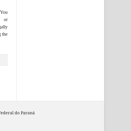
You
s or
ally
g the
Federal do Paraná