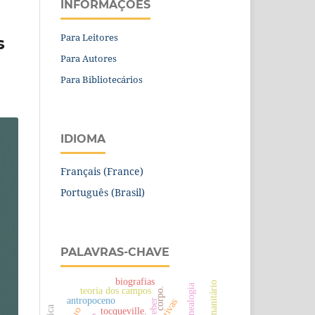
INFORMAÇÕES
Para Leitores
s
Para Autores
Para Bibliotecários
IDIOMA
Français (France)
Português (Brasil)
PALAVRAS-CHAVE
biografias
genealogia
teoria dos campos
corpo.
antropoceno
weber
tocqueville.