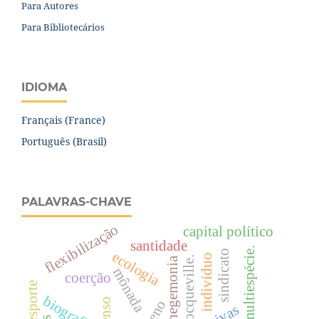
Para Autores
Para Bibliotecários
IDIOMA
Français (France)
Português (Brasil)
PALAVRAS-CHAVE
flexibilização
capital político
santidade
estudos multiespécie.
sindicato
ecologia
indivíduo
tocqueville.
hegemonia
mônada
coerção
esporte
biografias