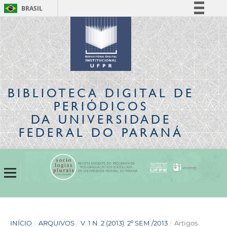
BRASIL
Simplifique!
Comunica BR
Participe
Acesso à informação
Legislação
BIBLIOTECA DIGITAL
DE
Canais
PERIÓDICOS
DA UNIVERSIDADE
FEDERAL DO PARANÁ
INÍCIO
/
ARQUIVOS
/
V. 1 N. 2 (2013): 2º SEM./2013
/
Artigos