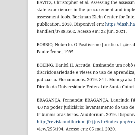
BAVITZ, Christopher et al. Assessing the assessm
state experiences in the procurement and imple
assessment tools. Berkman Klein Center for Inte
publication, 2018. Disponível em:
https://dash.h
handle/1/37883502. Acesso em: 22 jun. 2021.
BOBBIO, Noberto. O Positivismo Jurídico: lições d
Paulo: Ícone, 1995.
BOEING, Daniel H. Arruda. Ensinando um robô a
discricionariedade e vieses no uso de aprendi
judiciário. Florianópolis, 2019. 84 f. Monografi
Direito da Universidade Federal de Santa Catari
BRAGANÇA, Fernanda; BRAGANÇA, Laurinda Fáti
4.0 no poder judiciário: levantamento do uso de i
tribunais brasileiros. Auditorium. 2019. Disponí
http://revistaauditorium.jfrj.jus.br/index.php/rev
view/256/194. Acesso em: 05 mai. 2020.