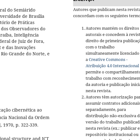
Autores que publicam nesta revist
ural do Semiárido
concordam com os seguintes termo
versidade de Brasília
ório de Práticas
Autores mantém os direitos
a dos Observadores do
autorais e concedem à revis
aíba, Inteligência
direito de primeira publicaç
deral de Juiz de Fora,
com o trabalho
t e das Inovações
simultaneamente licenciado
 Rio Grande do Norte, e
a
Creative Commons -
Atribuição 4.0 Internacional
permite o compartilhament
trabalho com reconhecimen
da autoria e publicação inici
nesta revista.
Autores têm autorização pa
assumir contratos adicionai
separadamente, para
ação cibernética ao
distribuição não-exclusiva d
rência Nacional da Ordem
versão do trabalho publicad
], 1970, p. 322-339.
nesta revista (ex.: publicar 
repositório institucional ou
ional structure and ICT