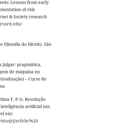
ents: Lessons from early
mentation of risk
rnet & Society research
arvard.edu/
e Filosofia do Direito. São
 julgar: pragmática,
zagem de máquina no
a (Graduação) – Curso de
na.
ma F. P. G. Revolução
nteligência artificial nos
vel em:
istasjrj/article/%20