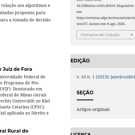
m relação aos algoritmos e
10.5380/rinc.v10i1.86319. Disponível
em:
sentadas propostas para
https://revistas.ufpr.br/rinc/article/vi
para a tomada de decisão
w/e237. Acesso em: 8 ago. 2026.
Fomatos de Citação
EDIÇÃO
 Juiz de Fora
v. 10 n. 1 (2023): janeiro/abri
niversidade Federal de
do Programa de Pós-
(UFJF). Doutorado em
SEÇÃO
Federal de Minas Gerais
echts Universität zu Kiel
Santa Catarina (UFSC).
Artigos originais
ial aplicada ao Direito e
al Rural do
LICENÇA