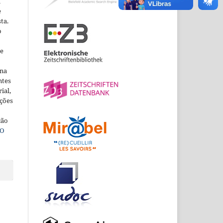
m
e
ta.
o
ne
ina
ntes
ial,
ações
ção
O