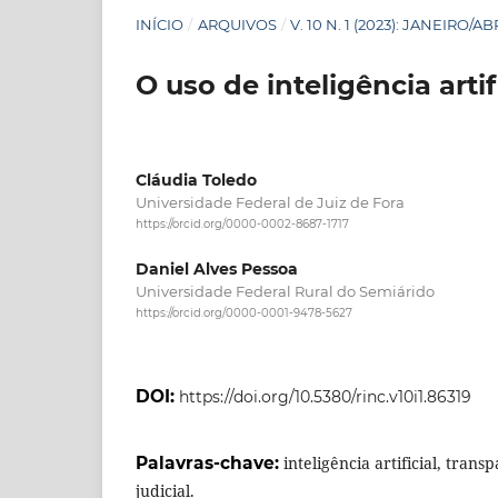
INÍCIO
/
ARQUIVOS
/
V. 10 N. 1 (2023): JANEIRO/AB
O uso de inteligência arti
Cláudia Toledo
Universidade Federal de Juiz de Fora
https://orcid.org/0000-0002-8687-1717
Daniel Alves Pessoa
Universidade Federal Rural do Semiárido
https://orcid.org/0000-0001-9478-5627
DOI:
https://doi.org/10.5380/rinc.v10i1.86319
Palavras-chave:
inteligência artificial, trans
judicial.