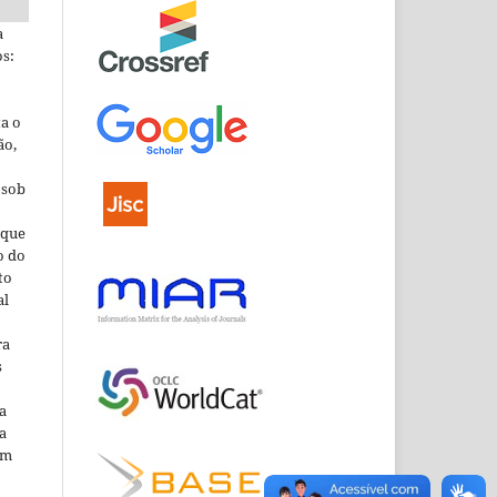
a
s:
ta o
ão,
 sob
que
o do
to
al
ra
s
a
a
em