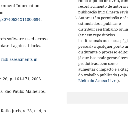
como capítulo de livro), co
overnment Information
reconhecimento de autoria 
publicação inicial nesta revis
em:
Autores têm permissão e sã
pii/S0740624X11000694
.
estimulados a publicar e
distribuir seu trabalho onli
(ex.: em repositórios
e’s software used across
institucionais ou na sua pág
 biased against blacks.
pessoal) a qualquer ponto a
ou durante o processo editor
já que isso pode gerar alter
risk-assessments-in-
produtivas, bem como
aumentar o impacto e a cita
do trabalho publicado (Veja
. 26, p. 161-171, 2003.
Efeito do Acesso Livre
).
s. São Paulo: Malheiros,
tio Juris, v. 28, n. 4, p.