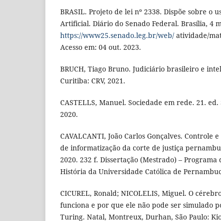
BRASIL. Projeto de lei nº 2338. Dispõe sobre o u
Artificial. Diário do Senado Federal. Brasília, 4 
https://www25.senado.leg.br/web/
atividade/mat
Acesso em: 04 out. 2023.
BRUCH, Tiago Bruno. Judiciário brasileiro e inteli
Curitiba: CRV, 2021.
CASTELLS, Manuel. Sociedade em rede. 21. ed. S
2020.
CAVALCANTI, João Carlos Gonçalves. Controle e 
de informatização da corte de justiça pernambu
2020. 232 f. Dissertação (Mestrado) – Programa
História da Universidade Católica de Pernambuc
CICUREL, Ronald; NICOLELIS, Miguel. O cérebro r
funciona e por que ele não pode ser simulado
Turing. Natal, Montreux, Durhan, São Paulo: Kio