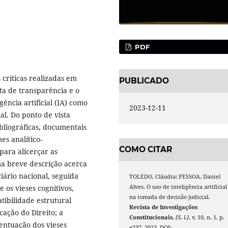
PDF
 críticas realizadas em
PUBLICADO
ta de transparência e o
ência artificial (IA) como
2023-12-11
al. Do ponto de vista
bliográficas, documentais
es analítico-
COMO CITAR
para alicerçar as
a breve descrição acerca
iário nacional, seguida
TOLEDO, Cláudia; PESSOA, Daniel
Alves. O uso de inteligência artificial
 os vieses cognitivos,
na tomada de decisão judicial.
tibilidade estrutural
Revista de Investigações
cação do Direito; a
Constitucionais
,
[S. l.]
, v. 10, n. 1, p.
centuação dos vieses
e237, 2023. DOI: