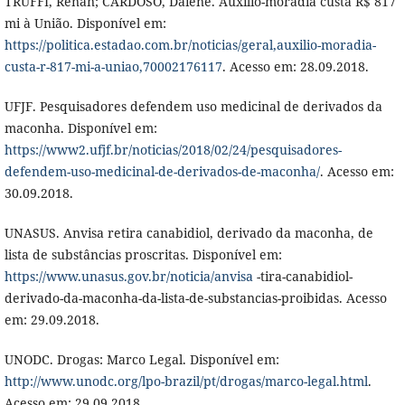
TRUFFI, Renan; CARDOSO, Daiene. Auxílio-moradia custa R$ 817
mi à União. Disponível em:
https://politica.estadao.com.br/noticias/geral,auxilio-moradia-
custa-r-817-mi-a-uniao,70002176117
. Acesso em: 28.09.2018.
UFJF. Pesquisadores defendem uso medicinal de derivados da
maconha. Disponível em:
https://www2.ufjf.br/noticias/2018/02/24/pesquisadores-
defendem-uso-medicinal-de-derivados-de-maconha/
. Acesso em:
30.09.2018.
UNASUS. Anvisa retira canabidiol, derivado da maconha, de
lista de substâncias proscritas. Disponível em:
https://www.unasus.gov.br/noticia/anvisa
-tira-canabidiol-
derivado-da-maconha-da-lista-de-substancias-proibidas. Acesso
em: 29.09.2018.
UNODC. Drogas: Marco Legal. Disponível em:
http://www.unodc.org/lpo-brazil/pt/drogas/marco-legal.html
.
Acesso em: 29.09.2018.