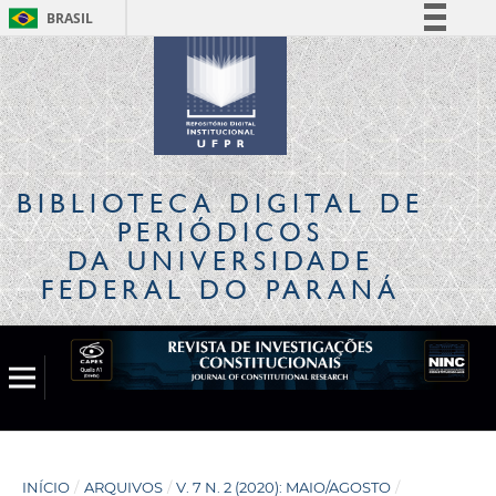
BRASIL
Simplifique!
Comunica BR
Participe
Acesso à informação
Legislação
BIBLIOTECA DIGITAL
DE
Canais
PERIÓDICOS
DA UNIVERSIDADE
FEDERAL DO PARANÁ
INÍCIO
/
ARQUIVOS
/
V. 7 N. 2 (2020): MAIO/AGOSTO
/