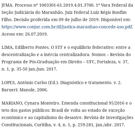
JFMA. Processo nº 1003301-61.2019.4.01.3700. 1ª Vara Federal da
Seção Judiciária do Maranhão. Juiz Federal Luiz Régis Bonfim
Filho. Decisão proferida em 09 de julho de 2019. Disponível em:
https://www.conjur.com.br/dl/justica-maranhao-concede-uso.pdf
.
Acesso em: 26.07.2019.
LIMA, Edilberto Pontes. O STF e o equilíbrio federativo: entre a
descentralização e a inércia centralizadora. Nomos – Revista do
Programa de Pós-Graduação em Direito – UFC, Fortaleza, v. 37,
n. 1, p. 35-50 jan./jun. 2017.
LOPES, Antônio Carlos (Ed.). Diagnóstico e tratamento. v. 2.
Barueri: Manole, 2006.
MARIANO, Cynara Monteiro. Emenda constitucional 95/2016 e o
teto dos gastos públicos: Brasil de volta ao estado de exceção
econômico e ao capitalismo do desastre. Revista de Investigações
Constitucionais, Curitiba, v. 4, n. 1, p. 259-281, jan./abr. 2017.