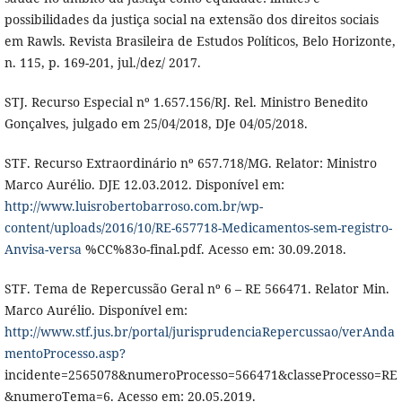
possibilidades da justiça social na extensão dos direitos sociais
em Rawls. Revista Brasileira de Estudos Políticos, Belo Horizonte,
n. 115, p. 169-201, jul./dez/ 2017.
STJ. Recurso Especial nº 1.657.156/RJ. Rel. Ministro Benedito
Gonçalves, julgado em 25/04/2018, DJe 04/05/2018.
STF. Recurso Extraordinário nº 657.718/MG. Relator: Ministro
Marco Aurélio. DJE 12.03.2012. Disponível em:
http://www.luisrobertobarroso.com.br/wp-
content/uploads/2016/10/RE-657718-Medicamentos-sem-registro-
Anvisa-versa
%CC%83o-final.pdf. Acesso em: 30.09.2018.
STF. Tema de Repercussão Geral nº 6 – RE 566471. Relator Min.
Marco Aurélio. Disponível em:
http://www.stf.jus.br/portal/jurisprudenciaRepercussao/verAnda
mentoProcesso.asp?
incidente=2565078&numeroProcesso=566471&classeProcesso=RE
&numeroTema=6. Acesso em: 20.05.2019.