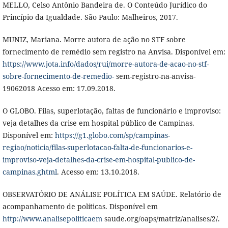
MELLO, Celso Antônio Bandeira de. O Conteúdo Jurídico do
Princípio da Igualdade. São Paulo: Malheiros, 2017.
MUNIZ, Mariana. Morre autora de ação no STF sobre
fornecimento de remédio sem registro na Anvisa. Disponível em:
https://www.jota.info/dados/rui/morre-autora-de-acao-no-stf-
sobre-fornecimento-de-remedio-
sem-registro-na-anvisa-
19062018 Acesso em: 17.09.2018.
O GLOBO. Filas, superlotação, faltas de funcionário e improviso:
veja detalhes da crise em hospital público de Campinas.
Disponível em:
https://g1.globo.com/sp/campinas-
regiao/noticia/filas-superlotacao-falta-de-funcionarios-e-
improviso-veja-detalhes-da-crise-em-hospital-publico-de-
campinas.ghtml
. Acesso em: 13.10.2018.
OBSERVATÓRIO DE ANÁLISE POLÍTICA EM SAÚDE. Relatório de
acompanhamento de políticas. Disponível em
http://www.analisepoliticaem
saude.org/oaps/matriz/analises/2/.