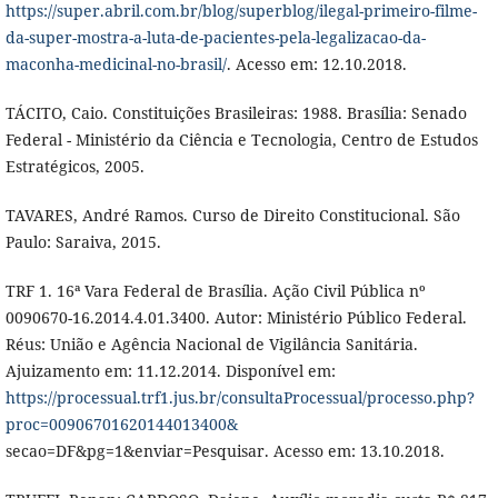
https://super.abril.com.br/blog/superblog/ilegal-primeiro-filme-
da-super-mostra-a-luta-de-pacientes-pela-legalizacao-da-
maconha-medicinal-no-brasil/
. Acesso em: 12.10.2018.
TÁCITO, Caio. Constituições Brasileiras: 1988. Brasília: Senado
Federal - Ministério da Ciência e Tecnologia, Centro de Estudos
Estratégicos, 2005.
TAVARES, André Ramos. Curso de Direito Constitucional. São
Paulo: Saraiva, 2015.
TRF 1. 16ª Vara Federal de Brasília. Ação Civil Pública nº
0090670-16.2014.4.01.3400. Autor: Ministério Público Federal.
Réus: União e Agência Nacional de Vigilância Sanitária.
Ajuizamento em: 11.12.2014. Disponível em:
https://processual.trf1.jus.br/consultaProcessual/processo.php?
proc=00906701620144013400&
secao=DF&pg=1&enviar=Pesquisar. Acesso em: 13.10.2018.