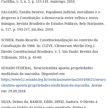
Curitiba, v. 3, n. 2, p. 115-141, maio/ago. 2016.
SALGADO, Eneida Desiree. Populismo judicial, moralismo e o
desprezo à Constituição: a democracia entre velhos e novos
inimigos. Revista Brasileira de Estudos Políticos, Belo Horizonte,
n. 117, p. 193-217, jul./dez. 2018.
SCHIER, Paulo Ricardo. Constitucionalização no contexto da
Constituição de 1988. In: CLÈVE, Clèmerson Merlin (Org.).
Direito Constitucional Brasileiro. v. 1. São Paulo: Revista dos
Tribunais, 2014, p. 43-60.
SENADO FEDERAL. Neurocientista aponta propriedades
medicinais da maconha. Disponível em:
https://www12.senado.leg.br/noticias/materias/2014/08/25/neuro
cientista-aponta-propriedades-medicinais-da-maconha
. Acesso
em: 29.09.2018.
SILVA, Delmo da; RAMOS, Edith; DINIZ, Isadora. O Direito à
saúde no âmbito da justiça como equidade: limites e