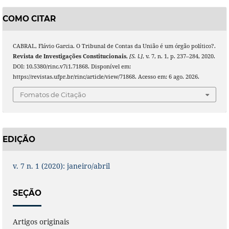
COMO CITAR
CABRAL, Flávio Garcia. O Tribunal de Contas da União é um órgão político?.
Revista de Investigações Constitucionais
,
[S. l.]
, v. 7, n. 1, p. 237–284, 2020.
DOI: 10.5380/rinc.v7i1.71868. Disponível em:
https://revistas.ufpr.br/rinc/article/view/71868. Acesso em: 6 ago. 2026.
Fomatos de Citação
EDIÇÃO
v. 7 n. 1 (2020): janeiro/abril
SEÇÃO
Artigos originais