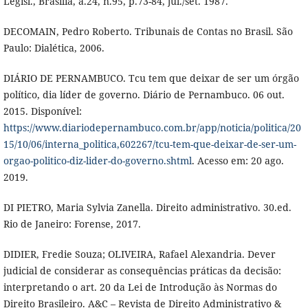
Legisl., Brasília, a.24, n.95, p.73-84, jul./set. 1987.
DECOMAIN, Pedro Roberto. Tribunais de Contas no Brasil. São
Paulo: Dialética, 2006.
DIÁRIO DE PERNAMBUCO. Tcu tem que deixar de ser um órgão
político, dia líder de governo. Diário de Pernambuco. 06 out.
2015. Disponível:
https://www.diariodepernambuco.com.br/app/noticia/politica/20
15/10/06/interna_politica,602267/tcu-tem-que-deixar-de-ser-um-
orgao-politico-diz-lider-do-governo.shtml
. Acesso em: 20 ago.
2019.
DI PIETRO, Maria Sylvia Zanella. Direito administrativo. 30.ed.
Rio de Janeiro: Forense, 2017.
DIDIER, Fredie Souza; OLIVEIRA, Rafael Alexandria. Dever
judicial de considerar as consequências práticas da decisão:
interpretando o art. 20 da Lei de Introdução às Normas do
Direito Brasileiro. A&C – Revista de Direito Administrativo &