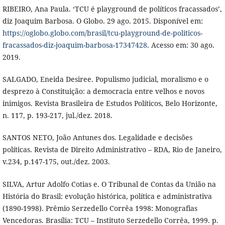
RIBEIRO, Ana Paula. ‘TCU é playground de políticos fracassados’,
diz Joaquim Barbosa. O Globo. 29 ago. 2015. Disponível em:
https://oglobo.globo.com/brasil/tcu-playground-de-politicos-
fracassados-diz-joaquim-barbosa-17347428
. Acesso em: 30 ago.
2019.
SALGADO, Eneida Desiree. Populismo judicial, moralismo e o
desprezo à Constituição: a democracia entre velhos e novos
inimigos. Revista Brasileira de Estudos Políticos, Belo Horizonte,
n. 117, p. 193-217, jul./dez. 2018.
SANTOS NETO, João Antunes dos. Legalidade e decisões
políticas. Revista de Direito Administrativo – RDA, Rio de Janeiro,
v.234, p.147-175, out./dez. 2003.
SILVA, Artur Adolfo Cotias e. O Tribunal de Contas da União na
História do Brasil: evolução histórica, política e administrativa
(1890-1998). Prêmio Serzedello Corrêa 1998: Monografias
Vencedoras. Brasília: TCU – Instituto Serzedello Corrêa, 1999. p.