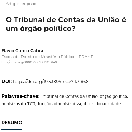
Artigos originais
O Tribunal de Contas da União é
um órgão político?
Flávio Garcia Cabral
Escola de Direito do Ministério Público - EDAMP
http://orcid.org/0000-0002-8128-314X
DOI:
https://doi.org/10.5380/rinc.v7i1.71868
Palavras-chave:
Tribunal de Contas da União, órgão político,
ministros do TCU, função administrativa, discricionariedade.
RESUMO