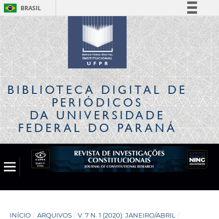
BRASIL
Simplifique!
Comunica BR
Participe
Acesso à informação
Legislação
BIBLIOTECA DIGITAL
DE
Canais
PERIÓDICOS
DA UNIVERSIDADE
FEDERAL DO PARANÁ
INÍCIO
/
ARQUIVOS
/
V. 7 N. 1 (2020): JANEIRO/ABRIL
/