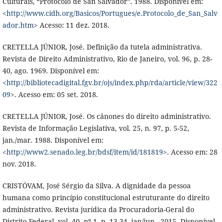
Culturais, “Protocolo de San Salvador”. 1988. Disponível em:
<
http://www.cidh.org/Basicos/Portugues/e.Protocolo_de_San_Salv
ador.htm
> Acesso: 11 dez. 2018.
CRETELLA JÚNIOR, José. Definição da tutela administrativa.
Revista de Direito Administrativo, Rio de Janeiro, vol. 96, p. 28-
40, ago. 1969. Disponível em:
<
http://bibliotecadigital.fgv.br/ojs/index.php/rda/article/view/322
09
>. Acesso em: 05 set. 2018.
CRETELLA JÚNIOR, José. Os cânones do direito administrativo.
Revista de Informação Legislativa, vol. 25, n. 97, p. 5-52,
jan./mar. 1988. Disponível em:
<
http://www2.senado.leg.br/bdsf/item/id/181819
>. Acesso em: 28
nov. 2018.
CRISTÓVAM, José Sérgio da Silva. A dignidade da pessoa
humana como princípio constitucional estruturante do direito
administrativo. Revista jurídica da Procuradoria-Geral do
Distrito Federal, vol. 40, nº 1, p. 13-34, jan/jun., 2015. Disponível