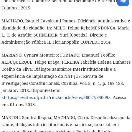
considerações. Coimbra: Boletim da Faculdade de Direito de
Coimbra, 2015.
MACHADO, Raquel Cavalcanti Ramos. Eficiência administrativa e
dignidade do cidadão. In: MELO, Felipe Reis; MENDONÇA, Maria
L. C. de Araújo; SCHNEIDER, Yuri (Coords.). Direito e
Administração Pública II. Florianópolis: CONPEDI, 2014.
MARIANO, Cynara Monteiro; FURTADO, Emanuel Teófilo;
ALBUQUERQUE, Felipe Braga; PEREIRA Fabrícia Helena Linhares
Coelho da Silva. Diálogos Sanitários Interinstitucionais e a
experiência de implantação do NAT-JUS. Revista de
Investigações Constitucionais, Curitiba, vol. 5, n. 1, p. 169-188,
jan./abr. 2018. Disponível em:
<
https://revistas.ufpr.br/rinc/article/view/56027/35009
>. Acesso
em: 01 nov. 2018.
MARTINI, Sandra Regina; MACHADO, Clara. Desjudicialização da
saúde, diálogos interinstitucionais e participação social: em
busca de alternativas para o sistema. Revista de Estudos