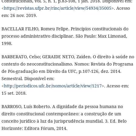
Constitucionais, vol. 5, n. 1, p.83-108, 1 jan. 2018. Disponível em:
<
https://revistas.ufpr.br/rinc/article/view/54934/35005
>. Acesso
em: 26 nov. 2019.
BACELLAR FILHO, Romeu Felipe. Princípios constitucionais do
processo administrativo disciplinar. São Paulo: Max Limonad,
1998.
BARBERATO, Celso; GERAIDE NETO, Zaiden. O direito à saúde no
contexto do neoconstitucionalismo. Nomos: Revista do Programa
de Pós-graduação em Direito da UFC, p.107-126, dez. 2014.
Semestral. Disponível em:
<
http://periodicos.ufc.br/nomos/article/view/1217
>. Acesso em:
15 set. 2018.
BARROSO, Luís Roberto. A dignidade da pessoa humana no
direito constitucional contemporâneo: a construção de um
conceito jurídico à luz da jurisprudência mundial. 3. Ed. Belo
Horizonte: Editora Fórum, 2014.