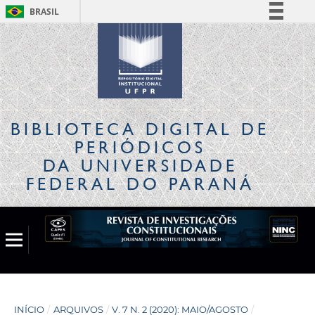
BRASIL
Simplifique!
Comunica BR
Participe
Acesso à informação
Legislação
BIBLIOTECA DIGITAL
DE
Canais
PERIÓDICOS
DA UNIVERSIDADE
FEDERAL DO PARANÁ
INÍCIO
/
ARQUIVOS
/
V. 7 N. 2 (2020): MAIO/AGOSTO
/