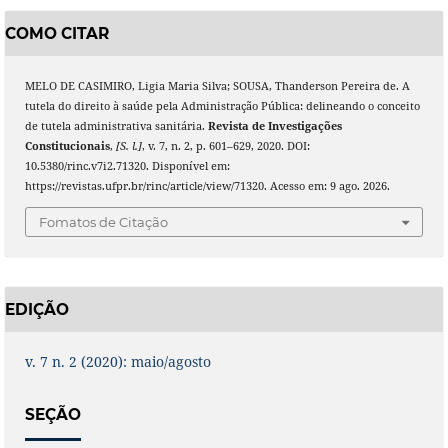
COMO CITAR
MELO DE CASIMIRO, Ligia Maria Silva; SOUSA, Thanderson Pereira de. A
tutela do direito à saúde pela Administração Pública: delineando o conceito
de tutela administrativa sanitária.
Revista de Investigações
Constitucionais
,
[S. l.]
, v. 7, n. 2, p. 601–629, 2020. DOI:
10.5380/rinc.v7i2.71320. Disponível em:
https://revistas.ufpr.br/rinc/article/view/71320. Acesso em: 9 ago. 2026.
Fomatos de Citação
EDIÇÃO
v. 7 n. 2 (2020): maio/agosto
SEÇÃO