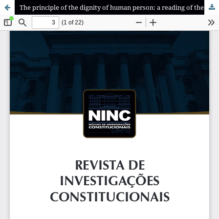
The principle of the dignity of human person: a reading of the effectiveness of citizenship and human rights through the challenges put forward by globalization