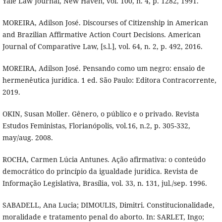
Yale Law Journal, New Haven, vol. 100, n. 4, p. 1282, 1991.
MOREIRA, Adilson José. Discourses of Citizenship in American
and Brazilian Affirmative Action Court Decisions. American
Journal of Comparative Law, [s.l.], vol. 64, n. 2, p. 492, 2016.
MOREIRA, Adilson José. Pensando como um negro: ensaio de
hermenêutica jurídica. 1 ed. São Paulo: Editora Contracorrente,
2019.
OKIN, Susan Moller. Gênero, o público e o privado. Revista
Estudos Feministas, Florianópolis, vol.16, n.2, p. 305-332,
may/aug. 2008.
ROCHA, Carmen Lúcia Antunes. Ação afirmativa: o conteúdo
democrático do princípio da igualdade jurídica. Revista de
Informação Legislativa, Brasília, vol. 33, n. 131, jul./sep. 1996.
SABADELL, Ana Lucia; DIMOULIS, Dimitri. Constitucionalidade,
moralidade e tratamento penal do aborto. In: SARLET, Ingo;