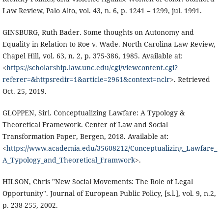
Law Review, Palo Alto, vol. 43, n. 6, p. 1241 – 1299, jul. 1991.
GINSBURG, Ruth Bader. Some thoughts on Autonomy and
Equality in Relation to Roe v. Wade. North Carolina Law Review,
Chapel Hill, vol. 63, n. 2, p. 375-386, 1985. Available at:
<
https://scholarship.law.unc.edu/cgi/viewcontent.cgi?
referer=&httpsredir=1&article=2961&context=nclr
>. Retrieved
Oct. 25, 2019.
GLOPPEN, Siri. Conceptualizing Lawfare: A Typology &
Theoretical Framework. Center of Law and Social
Transformation Paper, Bergen, 2018. Available at:
<
https://www.academia.edu/35608212/Conceptualizing_Lawfare_
A_Typology_and_Theoretical_Framwork
>.
HILSON, Chris "New Social Movements: The Role of Legal
Opportunity". Journal of European Public Policy, [s.l.], vol. 9, n.2,
p. 238-255, 2002.