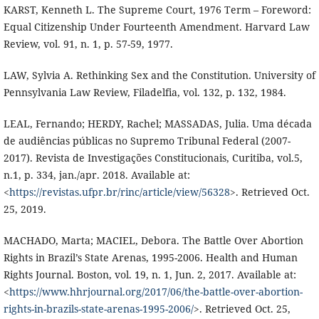
KARST, Kenneth L. The Supreme Court, 1976 Term – Foreword:
Equal Citizenship Under Fourteenth Amendment. Harvard Law
Review, vol. 91, n. 1, p. 57-59, 1977.
LAW, Sylvia A. Rethinking Sex and the Constitution. University of
Pennsylvania Law Review, Filadelfia, vol. 132, p. 132, 1984.
LEAL, Fernando; HERDY, Rachel; MASSADAS, Julia. Uma década
de audiências públicas no Supremo Tribunal Federal (2007-
2017). Revista de Investigações Constitucionais, Curitiba, vol.5,
n.1, p. 334, jan./apr. 2018. Available at:
<
https://revistas.ufpr.br/rinc/article/view/56328
>. Retrieved Oct.
25, 2019.
MACHADO, Marta; MACIEL, Debora. The Battle Over Abortion
Rights in Brazil’s State Arenas, 1995-2006. Health and Human
Rights Journal. Boston, vol. 19, n. 1, Jun. 2, 2017. Available at:
<
https://www.hhrjournal.org/2017/06/the-battle-over-abortion-
rights-in-brazils-state-arenas-1995-2006/
>. Retrieved Oct. 25,