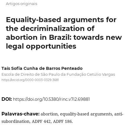
Artigos originais
Equality-based arguments for
the decriminalization of
abortion in Brazil: towards new
legal opportunities
Taís Sofia Cunha de Barros Penteado
Escola de Direito de São Paulo da Fundação Getúlio Vargas
https://orcid.org/0000-0003-0329-3681
DOI:
https://doi.org/10.5380/rinc.v7i2.69881
Palavras-chave:
abortion, equality-based arguments, anti-
subordination, ADPF 442, ADPF 186.