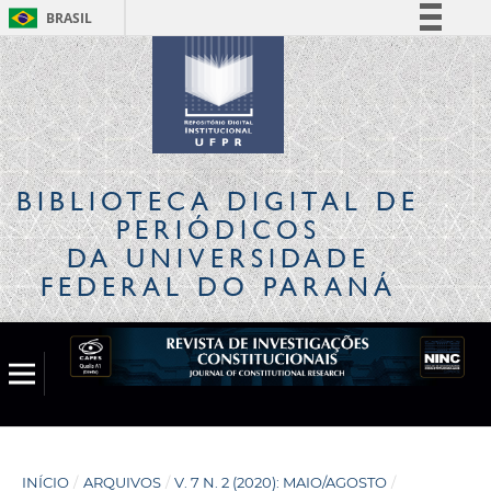
BRASIL
Simplifique!
Comunica BR
Participe
Acesso à informação
Legislação
BIBLIOTECA DIGITAL
DE
Canais
PERIÓDICOS
DA UNIVERSIDADE
FEDERAL DO PARANÁ
INÍCIO
/
ARQUIVOS
/
V. 7 N. 2 (2020): MAIO/AGOSTO
/