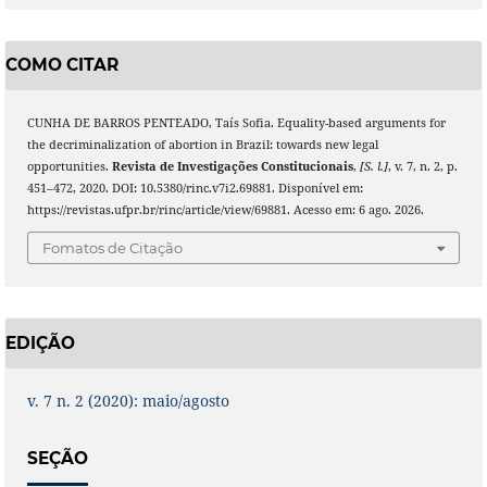
COMO CITAR
CUNHA DE BARROS PENTEADO, Taís Sofia. Equality-based arguments for
the decriminalization of abortion in Brazil: towards new legal
opportunities.
Revista de Investigações Constitucionais
,
[S. l.]
, v. 7, n. 2, p.
451–472, 2020. DOI: 10.5380/rinc.v7i2.69881. Disponível em:
https://revistas.ufpr.br/rinc/article/view/69881. Acesso em: 6 ago. 2026.
Fomatos de Citação
EDIÇÃO
v. 7 n. 2 (2020): maio/agosto
SEÇÃO