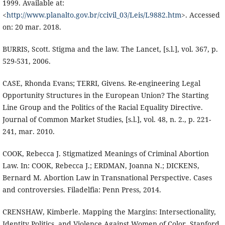
1999. Available at:
<
http://www.planalto.gov.br/ccivil_03/Leis/L9882.htm
>. Accessed
on: 20 mar. 2018.
BURRIS, Scott. Stigma and the law. The Lancet, [s.l.], vol. 367, p.
529-531, 2006.
CASE, Rhonda Evans; TERRI, Givens. Re-engineering Legal
Opportunity Structures in the European Union? The Starting
Line Group and the Politics of the Racial Equality Directive.
Journal of Common Market Studies, [s.l.], vol. 48, n. 2., p. 221-
241, mar. 2010.
COOK, Rebecca J. Stigmatized Meanings of Criminal Abortion
Law. In: COOK, Rebecca J.; ERDMAN, Joanna N.; DICKENS,
Bernard M. Abortion Law in Transnational Perspective. Cases
and controversies. Filadelfia: Penn Press, 2014.
CRENSHAW, Kimberle. Mapping the Margins: Intersectionality,
Identity Politics, and Violence Against Women of Color. Stanford