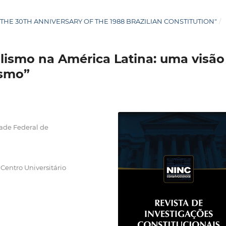
: "THE 30TH ANNIVERSARY OF THE 1988 BRAZILIAN CONSTITUTION"
/
alismo na América Latina: uma visão
ismo”
ade Federal de
Centro Universitário