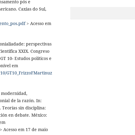
ensamento pós e
ericano. Caxias do Sul,
ento_pos.pdf
> Acesso em
onialiadade: perspectivas
ientifica XXIX. Congreso
GT 10- Estudos políticos e
ponível em
t/GT10/GT10_FrizzoFMartinuz
, modernidad,
nial de la razón. In:
orías sin disciplina:
ción en debate. México:
 em
> Acesso em 17 de maio