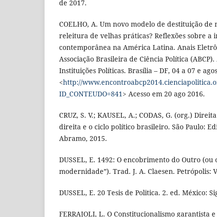
de 2017.
COELHO, A. Um novo modelo de destituição de 
releitura de velhas práticas? Reflexões sobre a 
contemporânea na América Latina. Anais Eletrô
Associação Brasileira de Ciência Política (ABCP)
Instituições Políticas. Brasília – DF, 04 a 07 e a
<
http://www.encontroabcp2014.cienciapolitica.
ID_CONTEUDO=841
> Acesso em 20 ago 2016.
CRUZ, S. V.; KAUSEL, A.; CODAS, G. (org.) Direita
direita e o ciclo político brasileiro. São Paulo:
Abramo, 2015.
DUSSEL, E. 1492: O encobrimento do Outro (ou 
modernidade”). Trad. J. A. Claesen. Petrópolis: V
DUSSEL, E. 20 Tesis de Politica. 2. ed. México: Si
FERRAJOLI, L. O Constitucionalismo garantista e 