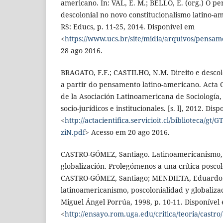
americano. In: VAL, E. M.; BELLO, E. (org.) O p
descolonial no novo constitucionalismo latino-am
RS: Educs, p. 11-25, 2014. Disponível em
<
https://www.ucs.br/site/midia/arquivos/pensam
28 ago 2016.
BRAGATO, F.F.; CASTILHO, N.M. Direito e descol
a partir do pensamento latino-americano. Acta C
de la Asociación Latinoamericana de Sociología, 
socio-jurídicos e institucionales. [s. l], 2012. Dis
<
http://actacientifica.servicioit.cl/biblioteca/g
ziN.pdf
> Acesso em 20 ago 2016.
CASTRO-GÓMEZ, Santiago. Latinoamericanismo
globalización. Prolegómenos a una crítica poscolo
CASTRO-GÓMEZ, Santiago; MENDIETA, Eduardo. Te
latinoamericanismo, poscolonialidad y globaliza
Miguel Ángel Porrúa, 1998, p. 10-11. Disponível
<
http://ensayo.rom.uga.edu/critica/teoria/castro/