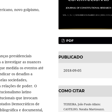
ericano, novo golpismo,
PDF
nças presidenciais
PUBLICADO
 a investigar as nuances
que medida os eventos até
2018-09-05
ndicar os desafios a
elas sociedades,
 relações de poder. O
COMO CITAR
tucionalismo latino
itucionais que invocam
Estados Democráticos de
TEIXEIRA, João Paulo Allain;
ibliográfica e documental,
CASTILHO, Natalia Martinuzzi.