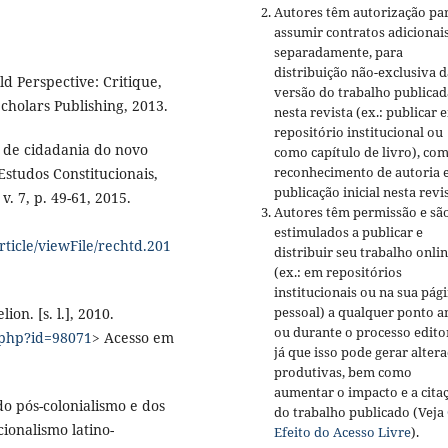
Autores têm autorização pa
assumir contratos adicionai
separadamente, para
distribuição não-exclusiva d
 Perspective: Critique,
versão do trabalho publicad
cholars Publishing, 2013.
nesta revista (ex.: publicar 
repositório institucional ou
 de cidadania do novo
como capítulo de livro), co
reconhecimento de autoria 
Estudos Constitucionais,
publicação inicial nesta revis
. 7, p. 49-61, 2015.
Autores têm permissão e sã
estimulados a publicar e
rticle/viewFile/rechtd.201
distribuir seu trabalho onli
(ex.: em repositórios
institucionais ou na sua pág
pessoal) a qualquer ponto a
on. [s. l.], 2010.
ou durante o processo editor
a.php?id=98071
> Acesso em
já que isso pode gerar alter
produtivas, bem como
aumentar o impacto e a cita
o pós-colonialismo e dos
do trabalho publicado (Veja
cionalismo latino-
Efeito do Acesso Livre
).