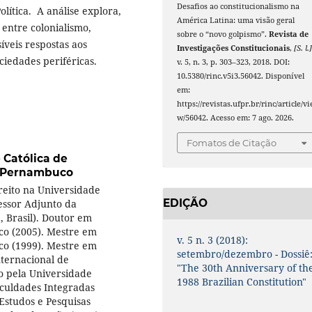
Desafios ao constitucionalismo na
lítica. A análise explora,
América Latina: uma visão geral
 entre colonialismo,
sobre o “novo golpismo”.
Revista de
síveis respostas aos
Investigações Constitucionais
,
[S. l.
ciedades periféricas.
v. 5, n. 3, p. 303–323, 2018. DOI:
10.5380/rinc.v5i3.56042. Disponível
em:
https://revistas.ufpr.br/rinc/article/vi
w/56042. Acesso em: 7 ago. 2026.
Fomatos de Citação
 Católica de
e Pernambuco
eito na Universidade
EDIÇÃO
fessor Adjunto da
 Brasil). Doutor em
co (2005). Mestre em
v. 5 n. 3 (2018):
co (1999). Mestre em
setembro/dezembro - Dossiê
nternacional de
"The 30th Anniversary of th
o pela Universidade
1988 Brazilian Constitution"
aculdades Integradas
 Estudos e Pesquisas