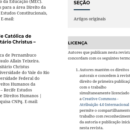
rio da Educação (MEC).
SEÇÃO
 para a área Direito da
Estudos Constitucionais,
 E-mail:
Artigos originais
e Católica de
ário Christus –
LICENÇA
Autores que publicam nesta revist
lica de Pernambuco
concordam com os seguintes termo
Paulo Allain Teixeira.
itário Christus
Autores mantém os direitos
niversidade do Vale do Rio
autorais e concedem à revis
versidade Federal do
direito de primeira publicaç
ireitos Humanos da
com o trabalho
– Recife Estudos
simultaneamente licenciado
de Direitos Humanos |
a
Creative Commons -
quisa CNPq. E-mail:
Atribuição 4.0 Internacional
permite o compartilhament
trabalho com reconhecimen
da autoria e publicação inici
nesta revista.