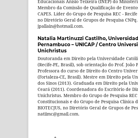
Educacionais Anísio Teixeira (INEP) do Ministé
Membro da Comissão de Qualificação de Eventos
CAPES. Líder do Grupo de Pesquisa REC - Recife 
no Diretório Geral de Grupos de Pesquisa CNPq.
jpallain@hotmail.com.
Natalia Martinuzzi Castilho,
Universidad
Pernambuco – UNICAP / Centro Universit
Unichristus
Doutoranda em Direito pela Universidade Cató
(Recife-PE, Brasil), sob orientação do Prof. João 
Professora do curso de Direito do Centro Univers
(Fortaleza-CE, Brasil). Mestre em Direito pela U
dos Sinos (2013). Graduada em Direito pela Uni
Ceará (2011). Coordenadora do Escritório de D
Unichristus. Membro do Grupo de Pesquisa REC 
Constitucionais e do Grupo de Pesquisa Clínica 
BIOTECJUS, no Diretório Geral de Grupos de Pes
natiimc@gmail.com.