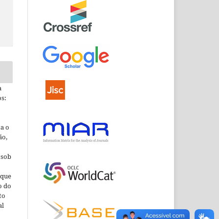
a
s:
ta o
ão,
 sob
que
o do
to
al