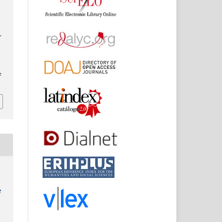
]
,
e
:
e