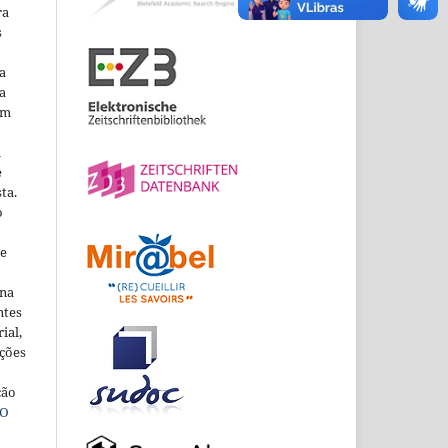
ra
s
a
a
em
m
e
ta.
o
ne
ina
ntes
ial,
ações
ção
O