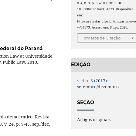
v. 4, n. 3, p. 85–100, 2017. DOI:
10.5380/rinc.v4i3.54373. Disponível
em:
https://revistas.ufpr.br/rinc/article/vi
w/54373. Acesso em: 8 ago. 2026.
Fomatos de Citação
Federal do Paraná
ction Law at Universidade
n Public Law, 2010,
EDIÇÃO
v. 4 n. 3 (2017):
setembro/dezembro
SEÇÃO
pio democrático. Revista
Artigos originais
 v. 24, p. 9-45, sep./dec.