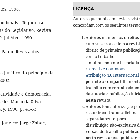
tes, 1998.
LICENÇA
Autores que publicam nesta revist
tucionais – República –
concordam com os seguintes termo
s do Legislativo. Revista
, jul./dec. 1980.
Autores mantém os direitos
autorais e concedem à revis
direito de primeira publicaç
 Paulo: Revista dos
com o trabalho
simultaneamente licenciado
a
Creative Commons -
jurídico do princípio da
Atribuição 4.0 Internacional
 2002.
permite o compartilhament
trabalho com reconhecimen
tividade e democracia.
da autoria e publicação inici
nesta revista.
rlos Mário da Silva
Autores têm autorização pa
ey, 1996. p. 41-53.
assumir contratos adicionai
separadamente, para
Janeiro: Jorge Zahar,
distribuição não-exclusiva d
versão do trabalho publicad
nesta revista (ex.: publicar 