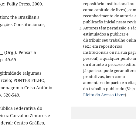
 Polity Press, 2000.
repositório institucional ou
como capítulo de livro), co
reconhecimento de autoria 
ion: the Brazilian’s
publicação inicial nesta revis
gações Constitucionais,
Autores têm permissão e sã
estimulados a publicar e
distribuir seu trabalho onli
(ex.: em repositórios
 (Org.). Pensar a
institucionais ou na sua pág
pessoal) a qualquer ponto a
p. 49-69.
ou durante o processo editor
já que isso pode gerar alter
egitimidade (algumas
produtivas, bem como
Marcelo; PONTES FILHO,
aumentar o impacto e a cita
homenagem a Celso Antônio
do trabalho publicado (Veja
. 520-549.
Efeito do Acesso Livre
).
pública Federativa do
ueiroz Carvalho Zimbres e
deral: Centro Gráfico,