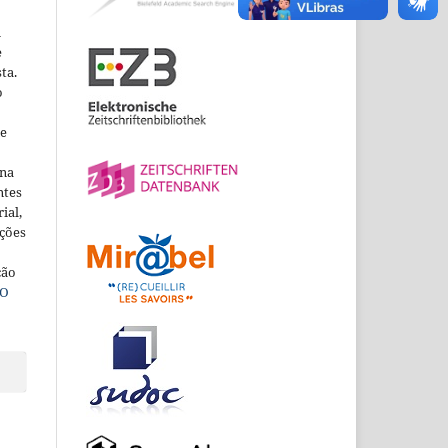
m
e
ta.
o
ne
ina
ntes
ial,
ações
ção
O