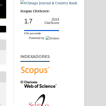
Scopus CiteScore:
1.7
2024
CiteScore
67th percentile
Powered by
INDEXADORES
]
,