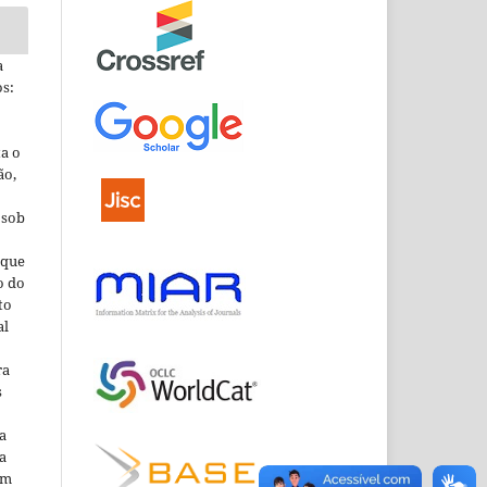
a
s:
ta o
ão,
 sob
que
o do
to
al
ra
s
a
a
em