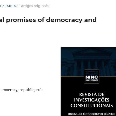
O/DEZEMBRO
/
Artigos originais
nal promises of democracy and
 democracy, republic, rule