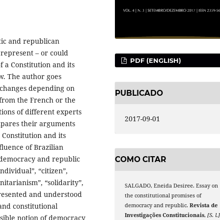
tic and republican
 represent – or could
PDF (ENGLISH)
f a Constitution and its
aw. The author goes
t changes depending on
PUBLICADO
 from the French or the
ons of different experts
2017-09-01
ompares their arguments
 Constitution and its
fluence of Brazilian
 democracy and republic
COMO CITAR
dividual”, “citizen”,
itarianism”, “solidarity”,
SALGADO, Eneida Desiree. Essay on
presented and understood
the constitutional promises of
and constitutional
democracy and republic.
Revista de
Investigações Constitucionais
,
[S. l.
sible notion of democracy