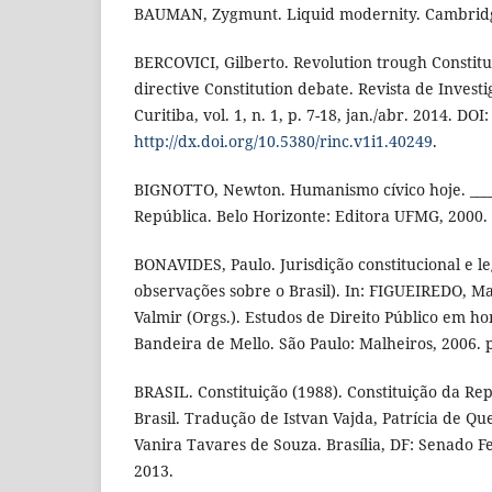
BAUMAN, Zygmunt. Liquid modernity. Cambridge:
BERCOVICI, Gilberto. Revolution trough Constitut
directive Constitution debate. Revista de Investi
Curitiba, vol. 1, n. 1, p. 7-18, jan./abr. 2014. DOI:
http://dx.doi.org/10.5380/rinc.v1i1.40249
.
BIGNOTTO, Newton. Humanismo cívico hoje. _____
República. Belo Horizonte: Editora UFMG, 2000. 
BONAVIDES, Paulo. Jurisdição constitucional e l
observações sobre o Brasil). In: FIGUEIREDO, 
Valmir (Orgs.). Estudos de Direito Público em 
Bandeira de Mello. São Paulo: Malheiros, 2006. p
BRASIL. Constituição (1988). Constituição da Re
Brasil. Tradução de Istvan Vajda, Patrícia de Q
Vanira Tavares de Souza. Brasília, DF: Senado Fe
2013.