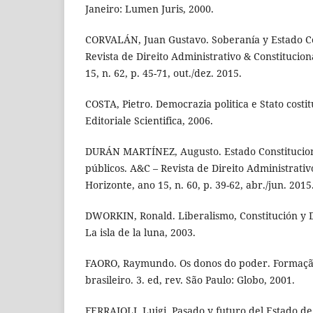
Janeiro: Lumen Juris, 2000.
CORVALÁN, Juan Gustavo. Soberanía y Estado Co
Revista de Direito Administrativo & Constitucion
15, n. 62, p. 45-71, out./dez. 2015.
COSTA, Pietro. Democrazia politica e Stato costit
Editoriale Scientifica, 2006.
DURÁN MARTÍNEZ, Augusto. Estado Constituciona
públicos. A&C – Revista de Direito Administrativ
Horizonte, ano 15, n. 60, p. 39-62, abr./jun. 2015
DWORKIN, Ronald. Liberalismo, Constitución y 
La isla de la luna, 2003.
FAORO, Raymundo. Os donos do poder. Formação
brasileiro. 3. ed, rev. São Paulo: Globo, 2001.
FERRAJOLI, Luigi. Pasado y futuro del Estado de