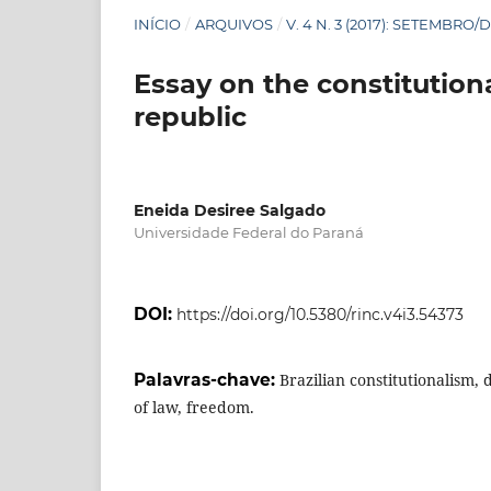
INÍCIO
/
ARQUIVOS
/
V. 4 N. 3 (2017): SETEMBR
Essay on the constitutio
republic
Eneida Desiree Salgado
Universidade Federal do Paraná
DOI:
https://doi.org/10.5380/rinc.v4i3.54373
Palavras-chave:
Brazilian constitutionalism,
of law, freedom.