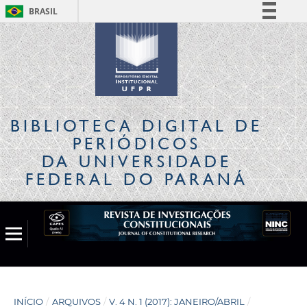
BRASIL
Simplifique!
Comunica BR
Participe
Acesso à informação
Legislação
BIBLIOTECA DIGITAL
DE
Canais
PERIÓDICOS
DA UNIVERSIDADE
FEDERAL DO PARANÁ
INÍCIO
/
ARQUIVOS
/
V. 4 N. 1 (2017): JANEIRO/ABRIL
/