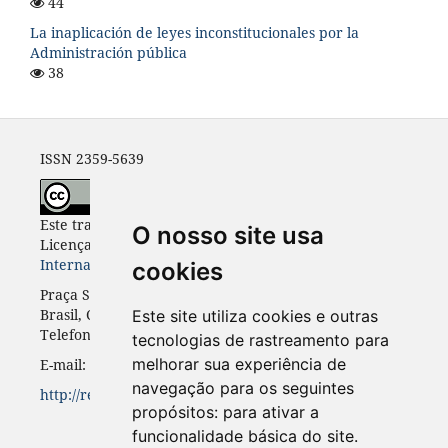
44
La inaplicación de leyes inconstitucionales por la
Administración pública
38
ISSN 2359-5639
Este trabalho está licenciado com uma
O nosso site usa
Licença
Creative Commons - Atribuição 4.0
Internacional
.
cookies
Praça Santos Andrade, n. 50, 3º andar, Curitiba-PR,
Brasil, CEP 80.020-300
Este site utiliza cookies e outras
Telefone: +55 41 3352-0716
tecnologias de rastreamento para
melhorar sua experiência de
E-mail: rinc.ufpr@gmail.com
navegação para os seguintes
http://revistas.ufpr.br/rinc
propósitos:
para ativar a
funcionalidade básica do site
.