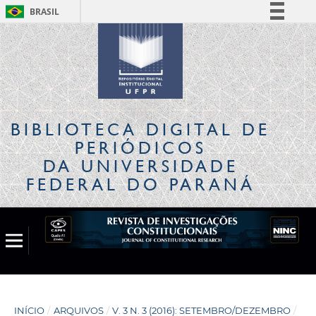
BRASIL
Simplifique!
Comunica BR
Participe
Acesso à informação
Legislação
BIBLIOTECA DIGITAL
DE
Canais
PERIÓDICOS
DA UNIVERSIDADE
FEDERAL DO PARANÁ
INÍCIO
/
ARQUIVOS
/
V. 3 N. 3 (2016): SETEMBRO/DEZEMBRO
/