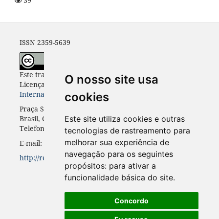
39
ISSN 2359-5639
Este trabalho está licenciado com uma
O nosso site usa
Licença
Creative Commons - Atribuição 4.0
Internacional
.
cookies
Praça Santos Andrade, n. 50, 3º andar, Curitiba-PR,
Brasil, CEP 80.020-300
Este site utiliza cookies e outras
Telefone: +55 41 3352-0716
tecnologias de rastreamento para
melhorar sua experiência de
E-mail: rinc.ufpr@gmail.com
navegação para os seguintes
http://revistas.ufpr.br/rinc
propósitos:
para ativar a
funcionalidade básica do site
.
Concordo