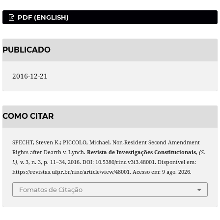
PDF (ENGLISH)
PUBLICADO
2016-12-21
COMO CITAR
SPECHT, Steven K.; PICCOLO, Michael. Non-Resident Second Amendment
Rights after Dearth v. Lynch.
Revista de Investigações Constitucionais
,
[S.
l.]
, v. 3, n. 3, p. 11–34, 2016. DOI: 10.5380/rinc.v3i3.48001. Disponível em:
https://revistas.ufpr.br/rinc/article/view/48001. Acesso em: 9 ago. 2026.
Fomatos de Citação