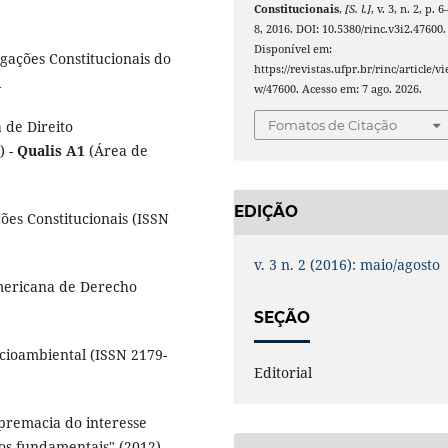
Constitucionais
,
[S. l.]
, v. 3, n. 2, p. 6
8, 2016. DOI: 10.5380/rinc.v3i2.47600.
Disponível em:
gações Constitucionais do
https://revistas.ufpr.br/rinc/article/vi
R
w/47600. Acesso em: 7 ago. 2026.
Fomatos de Citação
 de Direito
) -
Qualis A1
(Área de
EDIÇÃO
ões Constitucionais (ISSN
v. 3 n. 2 (2016): maio/agosto
americana de Derecho
SEÇÃO
ocioambiental (ISSN 2179-
Editorial
supremacia do interesse
os fundamentais" (2012),