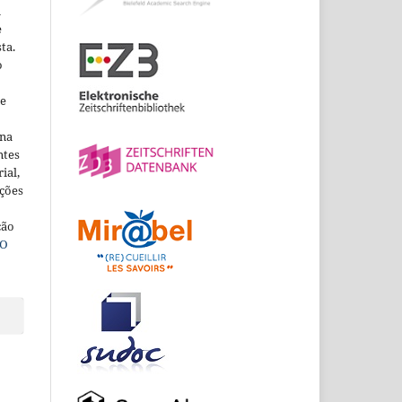
m
e
ta.
o
ne
ina
ntes
ial,
ações
ção
O