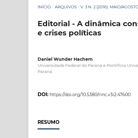
INÍCIO
/
ARQUIVOS
/
V. 3 N. 2 (2016): MAIO/AGOST
Editorial - A dinâmica c
e crises políticas
Daniel Wunder Hachem
Universidade Federal do Paraná e Pontifícia Univ
Paraná
DOI:
https://doi.org/10.5380/rinc.v3i2.47600
RESUMO