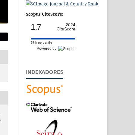
Scopus CiteScore:
1.7
2024
CiteScore
67th percentile
Powered by
INDEXADORES
-
s