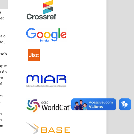
a
s:
ta o
ão,
 sob
que
o do
to
al
ra
s
a
a
em