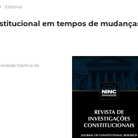
O
/
Editorial
onstitucional em tempos de mudança
ersidade Católica do