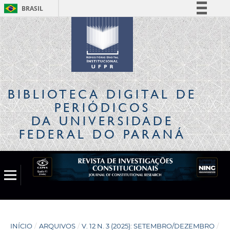
BRASIL
Simplifique!
Comunica BR
Participe
Acesso à informação
Legislação
BIBLIOTECA DIGITAL
DE
Canais
PERIÓDICOS
DA UNIVERSIDADE
FEDERAL DO PARANÁ
INÍCIO
/
ARQUIVOS
/
V. 12 N. 3 (2025): SETEMBRO/DEZEMBRO
/