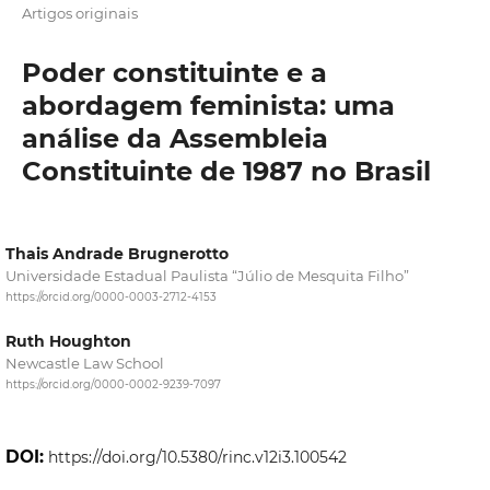
Artigos originais
Poder constituinte e a
abordagem feminista: uma
análise da Assembleia
Constituinte de 1987 no Brasil
Thais Andrade Brugnerotto
Universidade Estadual Paulista “Júlio de Mesquita Filho”
https://orcid.org/0000-0003-2712-4153
Ruth Houghton
Newcastle Law School
https://orcid.org/0000-0002-9239-7097
DOI:
https://doi.org/10.5380/rinc.v12i3.100542