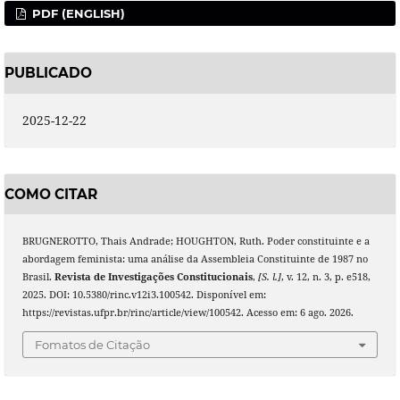
PDF (ENGLISH)
PUBLICADO
2025-12-22
COMO CITAR
BRUGNEROTTO, Thais Andrade; HOUGHTON, Ruth. Poder constituinte e a
abordagem feminista: uma análise da Assembleia Constituinte de 1987 no
Brasil.
Revista de Investigações Constitucionais
,
[S. l.]
, v. 12, n. 3, p. e518,
2025. DOI: 10.5380/rinc.v12i3.100542. Disponível em:
https://revistas.ufpr.br/rinc/article/view/100542. Acesso em: 6 ago. 2026.
Fomatos de Citação