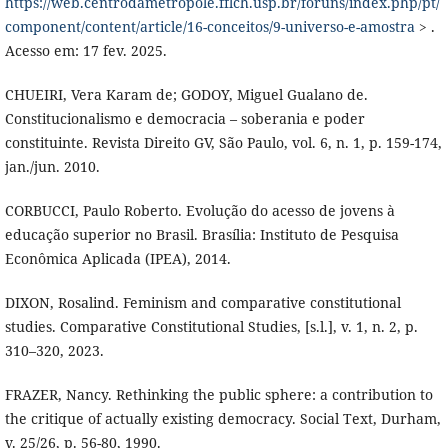
https://web.centrodametropole.fflch.usp.br/foruns/index.php/pt/
component/content/article/16-conceitos/9-universo-e-amostra
> .
Acesso em: 17 fev. 2025.
CHUEIRI, Vera Karam de; GODOY, Miguel Gualano de.
Constitucionalismo e democracia – soberania e poder
constituinte. Revista Direito GV, São Paulo, vol. 6, n. 1, p. 159-174,
jan./jun. 2010.
CORBUCCI, Paulo Roberto. Evolução do acesso de jovens à
educação superior no Brasil. Brasília: Instituto de Pesquisa
Econômica Aplicada (IPEA), 2014.
DIXON, Rosalind. Feminism and comparative constitutional
studies. Comparative Constitutional Studies, [s.l.], v. 1, n. 2, p.
310–320, 2023.
FRAZER, Nancy. Rethinking the public sphere: a contribution to
the critique of actually existing democracy. Social Text, Durham,
v. 25/26, p. 56-80, 1990.