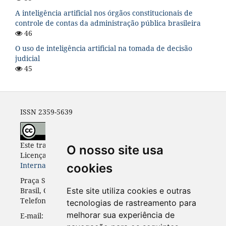
A inteligência artificial nos órgãos constitucionais de
controle de contas da administração pública brasileira
46
O uso de inteligência artificial na tomada de decisão
judicial
45
ISSN 2359-5639
Este trabalho está licenciado com uma
O nosso site usa
Licença
Creative Commons - Atribuição 4.0
Internacional
.
cookies
Praça Santos Andrade, n. 50, 3º andar, Curitiba-PR,
Brasil, CEP 80.020-300
Este site utiliza cookies e outras
Telefone: +55 41 3352-0716
tecnologias de rastreamento para
melhorar sua experiência de
E-mail: rinc.ufpr@gmail.com