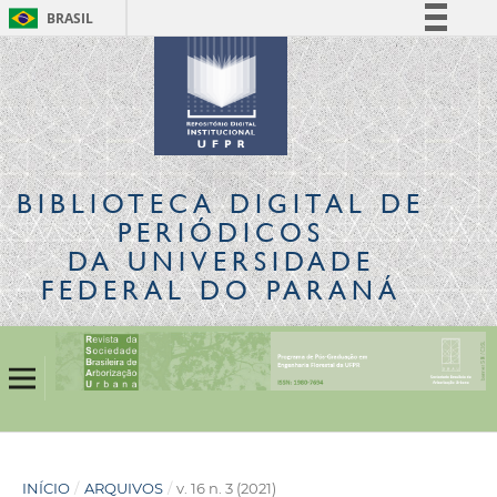
BRASIL
Simplifique!
Comunica BR
Participe
Acesso à informação
Legislação
BIBLIOTECA DIGITAL
DE
Canais
PERIÓDICOS
DA UNIVERSIDADE
FEDERAL DO PARANÁ
INÍCIO
/
ARQUIVOS
/
v. 16 n. 3 (2021)