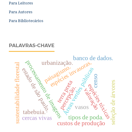
Para Leitores
Para Autores
Para Bibliotecários
PALAVRAS-CHAVE
banco de dados.
processamento de imagens
espécies invasoras.
urbanização.
sustentabilidade florestal
paisagismo.
Áreas verdes públicas
estado de são paulo.
censo
terra preta
seleção de árvores
espécies tóxicas
percepção.
valoração
vasos
tabebuia.
tipos de poda.
cercas vivas
custos de produção