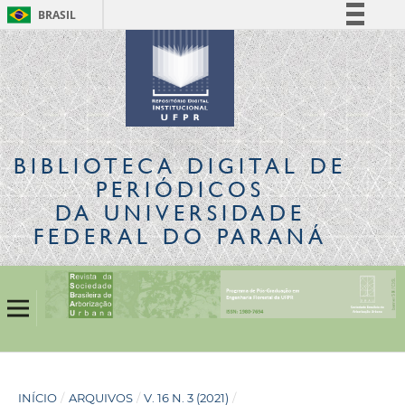
BRASIL
Simplifique!
Comunica BR
Participe
Acesso à informação
Legislação
BIBLIOTECA DIGITAL
DE
Canais
PERIÓDICOS
DA UNIVERSIDADE
FEDERAL DO PARANÁ
INÍCIO
/
ARQUIVOS
/
V. 16 N. 3 (2021)
/