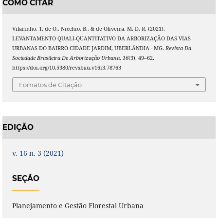
COMO CITAR
Vilarinho, T. de O., Nicchio, B., & de Oliveira, M. D. R. (2021).
LEVANTAMENTO QUALI-QUANTITATIVO DA ARBORIZAÇÃO DAS VIAS
URBANAS DO BAIRRO CIDADE JARDIM, UBERLÂNDIA - MG.
Revista Da
Sociedade Brasileira De Arborização Urbana
,
16
(3), 49–62.
https://doi.org/10.5380/revsbau.v16i3.78763
Fomatos de Citação
EDIÇÃO
v. 16 n. 3 (2021)
SEÇÃO
Planejamento e Gestão Florestal Urbana