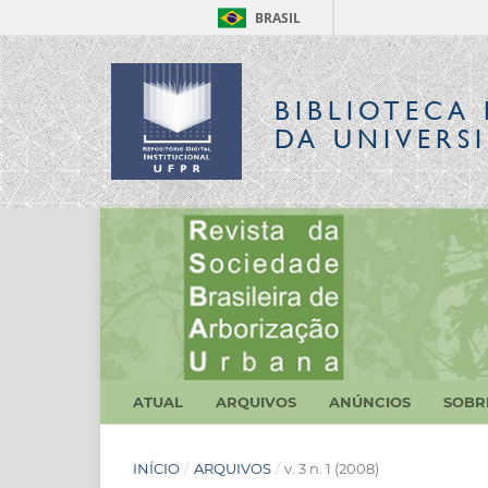
BRASIL
BIBLIOTECA 
DA UNIVERS
ATUAL
ARQUIVOS
ANÚNCIOS
SOB
INÍCIO
/
ARQUIVOS
/
v. 3 n. 1 (2008)