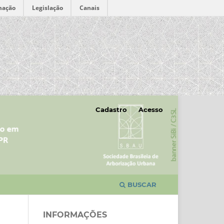
mação
Legislação
Canais
Cadastro
Acesso
BUSCAR
INFORMAÇÕES