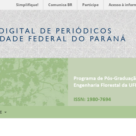
Simplifique!
Comunica BR
Participe
Acesso à infor
DIGITAL
DE PERIÓDICOS
IDADE FEDERAL DO PARANÁ
RE