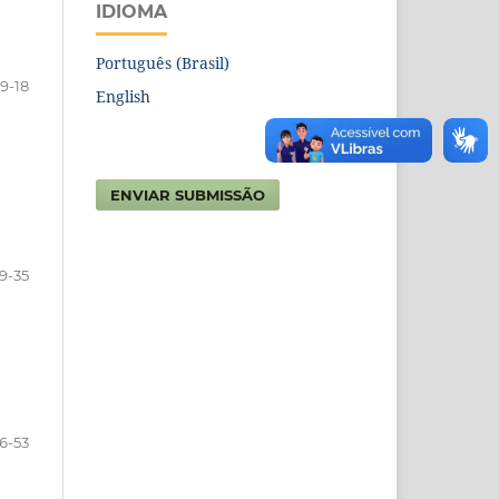
IDIOMA
Português (Brasil)
9-18
English
ENVIAR SUBMISSÃO
19-35
6-53