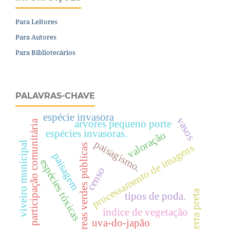
Para Leitores
Para Autores
Para Bibliotecários
PALAVRAS-CHAVE
espécie invasora
vasos
arvores pequeno porte
participação comunitária
espécies invasoras.
valoração
paisagismo.
viveiro municipal
processamento de imagens
Áreas verdes públicas
paisagem
espécies tóxicas
censo
terra preta
tipos de poda.
índice de vegetação
uva-do-japão