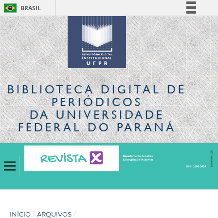
BRASIL
Simplifique!
Comunica BR
Participe
Acesso à informação
Legislação
BIBLIOTECA DIGITAL
DE
Canais
PERIÓDICOS
DA UNIVERSIDADE
FEDERAL DO PARANÁ
INÍCIO
/
ARQUIVOS
/