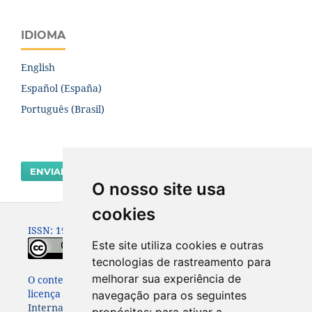
IDIOMA
English
Español (España)
Português (Brasil)
ENVIAR SUBMISSÃO
O nosso site usa
cookies
ISSN: 1980-0614
Este site utiliza cookies e outras
tecnologias de rastreamento para
melhorar sua experiência de
O conteúdo dessa Revista está publicado sob a
licença
Creative Commons Attribution 4.0
navegação para os seguintes
International License