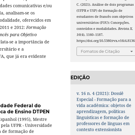
C. (2021). Análise de dois programas
idades comunicativas e/ou
(UFPR e USP) de formação de
a, analisam-se os
estudantes de francês com objetivos
odalidade, oferecidos em
universitários (FOU): Concepções,
 2011 e 2012:
Formação
conteúdos e modalidades.
Revista X
,
ncês para Objetivo
16
(4), 1160–1187.
https://doi.org/10.5380/rvx.v16i4.8136
elata-se a importância de
rsitário e a
Fomatos de Citação
FA, que já era evidente
EDIÇÃO
v. 16 n. 4 (2021): Dossiê
Especial - Formação para a
vida acadêmica: objetos de
idade Federal do
aprendizagem, políticas
ica de Ensino DTPEN
linguísticas e formação de
Espanhol (1995), Mestre
professores de línguas em
 pela UFPR - Universidade
contexto extensionista
a de formação de