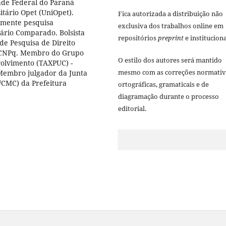
ade Federal do Paraná
itário Opet (UniOpet).
Fica autorizada a distribuição não
lmente pesquisa
exclusiva dos trabalhos online em
tário Comparado. Bolsista
repositórios
preprint
e instituciona
e Pesquisa de Direito
D/CNPq. Membro do Grupo
O estilo dos autores será mantido
olvimento (TAXPUC) -
mesmo com as correções normativ
Membro julgador da Junta
T/CMC) da Prefeitura
ortográficas, gramaticais e de
diagramação durante o processo
editorial.