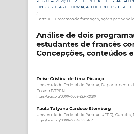
V. 16 N. 4 (2021): DOSSIÊ ESPECIAL - FORMAÇÃ
LINGUÍSTICAS E FORMAÇÃO DE PROFESSORES D
/
Parte III - Processos de formação, ações pedagógi
Análise de dois programa
estudantes de francês com
Concepções, conteúdos e
Deise Cristina de Lima Picanço
Universidade Federal do Paraná, Departamento de
Ensino DTPEN
https://orcid.org/0000-0002-2234-2090
Paula Tatyane Cardozo Stemberg
Universidade Federal do Paraná (UFPR), Curitiba,
https://orcid.org/0000-0003-1443-6545