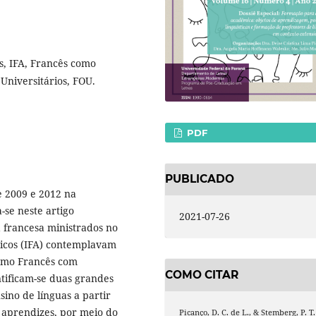
s, IFA, Francês como
Universitários, FOU.
PDF
PUBLICADO
e 2009 e 2012 na
-se neste artigo
2021-07-26
 francesa ministrados no
icos (IFA) contemplavam
como Francês com
COMO CITAR
ntificam-se duas grandes
ino de línguas a partir
s aprendizes, por meio do
Picanço, D. C. de L., & Stemberg, P. T.