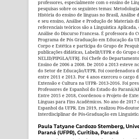
professores, especialmente com o ensino de Líng
pesquisas sobre os seguintes temas: Metodologia
História do ensino de línguas no Brasil, Análise 
e seu ensino, Análise e Produção de Materiais di
referenciais teóricos são a Linguística Aplicada,
Análise do Discurso Francesa. É professora do C
Programa de Pós Graduação em Educação da UF
Corpo e Estética e participa do Grupo de Pesqu
publicações didáticas, Labelit/UFPR e do Grupo 
NELID/PIPGLA/UFRJ. Foi Chefe do Departamento 
Ensino de 2006 a 2008. De 2010 a 2013 esteve no
do Setor de Educação/UFPR. Foi coordenadora d
entre 2011 e 2013. Por 4 anos exerceu o cargo d
Extensão e Cultura na UFPR- 2013-2016. Foi pre
Professores de Espanhol do Estado do Paraná/AP
Entre 2015 e 2018, Coordenou o Projeto de Ex
Línguas para Fins Acadêmicos. No ano de 2017 
Espanhol da UFPR. Em 2019, realizou Pós-dout
Interdisciplinar de Pós-Graduação em Linguístic
Paula Tatyane Cardozo Stemberg,
Univ
Paraná (UFPR), Curitiba, Paraná