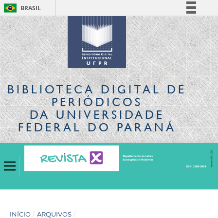
BRASIL
Simplifique!
Comunica BR
Participe
Acesso à informação
Legislação
BIBLIOTECA DIGITAL
DE
Canais
PERIÓDICOS
DA UNIVERSIDADE
FEDERAL DO PARANÁ
INÍCIO
/
ARQUIVOS
/