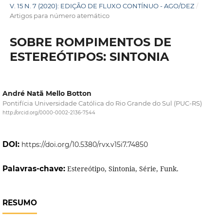
V. 15 N. 7 (2020): EDIÇÃO DE FLUXO CONTÍNUO - AGO/DEZ
/
Artigos para número atemático
SOBRE ROMPIMENTOS DE
ESTEREÓTIPOS: SINTONIA
André Natã Mello Botton
Pontifícia Universidade Católica do Rio Grande do Sul (PUC-RS)
http://orcid.org/0000-0002-2136-7544
DOI:
https://doi.org/10.5380/rvx.v15i7.74850
Palavras-chave:
Estereótipo, Sintonia, Série, Funk.
RESUMO