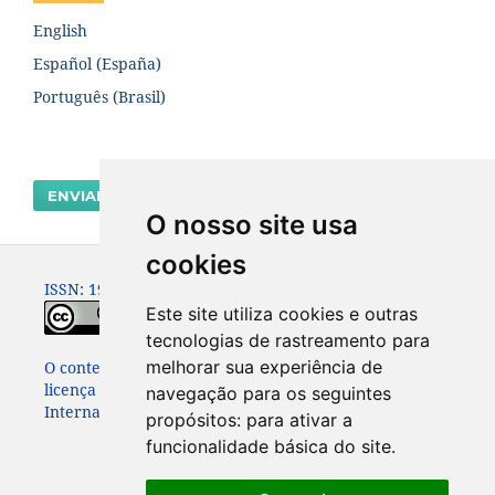
English
Español (España)
Português (Brasil)
ENVIAR SUBMISSÃO
O nosso site usa
cookies
ISSN: 1980-0614
Este site utiliza cookies e outras
tecnologias de rastreamento para
melhorar sua experiência de
O conteúdo dessa Revista está publicado sob a
licença
Creative Commons Attribution 4.0
navegação para os seguintes
International License
propósitos:
para ativar a
funcionalidade básica do site
.