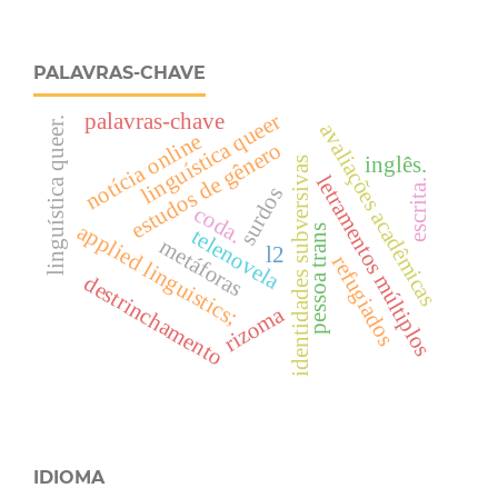
PALAVRAS-CHAVE
linguística queer
palavras-chave
linguística queer.
avaliações acadêmicas
notícia online
estudos de gênero
inglês.
identidades subversivas
letramentos múltiplos
escrita.
surdos
coda.
applied linguistics;
pessoa trans
telenovela
metáforas
l2
refugiados
destrinchamento
rizoma
IDIOMA