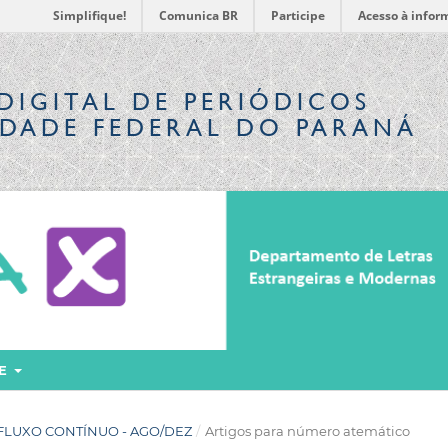
Simplifique!
Comunica BR
Participe
Acesso à infor
DIGITAL
DE PERIÓDICOS
IDADE FEDERAL DO PARANÁ
RE
DE FLUXO CONTÍNUO - AGO/DEZ
/
Artigos para número atemático