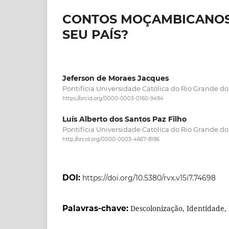
CONTOS MOÇAMBICANOS:
SEU PAÍS?
Jeferson de Moraes Jacques
Pontifícia Universidade Católica do Rio Grande do
https://orcid.org/0000-0003-0160-9494
Luís Alberto dos Santos Paz Filho
Pontifícia Universidade Católica do Rio Grande do
http://orcid.org/0000-0003-4667-8186
DOI:
https://doi.org/10.5380/rvx.v15i7.74698
Palavras-chave:
Descolonização, Identidade,