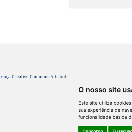
icença
Creative Commons Attribution 4.0 International License
O nosso site us
Este site utiliza cooki
sua experiência de nav
funcionalidade básica d
Concordo
Eu recus