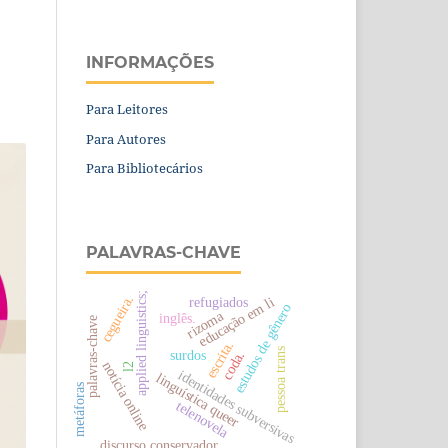
INFORMAÇÕES
Para Leitores
Para Autores
Para Bibliotecários
PALAVRAS-CHAVE
applied linguistics;
cegueira.
refugiados
educação em li
estudos de gênero
rizoma
inglês.
palavras-chave
escrita.
pessoa trans
surdos
coda.
notícia online
l2
identidades subversivas
linguística queer
metáforas
telenovela
discurso conservador