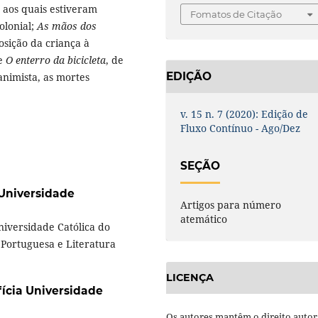
s aos quais estiveram
Fomatos de Citação
olonial;
As mãos dos
sição da criança à
 e
O enterro da bicicleta
, de
EDIÇÃO
animista, as mortes
v. 15 n. 7 (2020): Edição de
Fluxo Contínuo - Ago/Dez
SEÇÃO
 Universidade
Artigos para número
atemático
niversidade Católica do
 Portuguesa e Literatura
LICENÇA
fícia Universidade
Os autores mantêm o direito autor