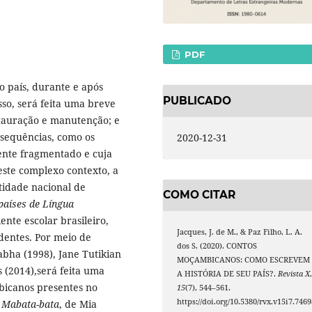
PDF
 país, durante e após
PUBLICADO
sso, será feita uma breve
stauração e manutenção; e
nsequências, como os
2020-12-31
mente fragmentado e cuja
este complexo contexto, a
tidade nacional de
COMO CITAR
países de Língua
nte escolar brasileiro,
Jacques, J. de M., & Paz Filho, L. A.
dentes. Por meio de
dos S. (2020). CONTOS
abha (1998), Jane Tutikian
MOÇAMBICANOS: COMO ESCREVEM
s (2014),será feita uma
A HISTÓRIA DE SEU PAÍS?.
Revista X
bicanos presentes no
15
(7), 544–561.
https://doi.org/10.5380/rvx.v15i7.7469
u Mabata-bata
, de Mia