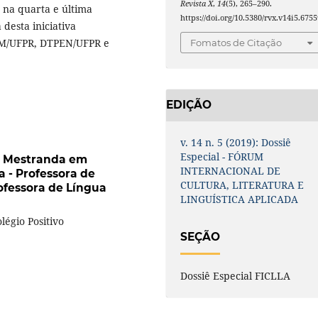
Revista X
,
14
(5), 265–290.
 na quarta e última
https://doi.org/10.5380/rvx.v14i5.6755
 desta iniciativa
M/UFPR, DTPEN/UFPR e
Fomatos de Citação
EDIÇÃO
v. 14 n. 5 (2019): Dossiê
Especial - FÓRUM
- Mestranda em
INTERNACIONAL DE
 - Professora de
CULTURA, LITERATURA E
rofessora de Língua
LINGUÍSTICA APLICADA
légio Positivo
SEÇÃO
Dossiê Especial FICLLA