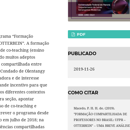
PDF
rograma “Formação
– OTTERBEIN”. A formação
de co-teaching (ensino
PUBLICADO
do muitos adeptos
 compartilhada entre
2019-11-26
do Condado de Olentangy
adora e de interesse
ande incentivo para que
s diferentes contextos
COMO CITAR
ira seção, apontar
so de co-teaching e
Macedo, P. H. H. de. (2019).
crever o programa desde
"FORMAÇÃO COMPARTILHADA DE
o em julho de 2018; na
PROFESSORES NO BRASIL: UFPR –
OTTERBEIN” – UMA BREVE ANÁLISE
riências compartilhadas