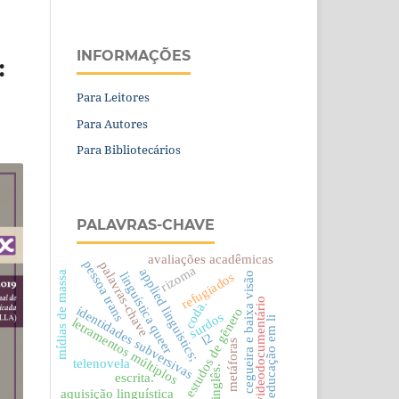
INFORMAÇÕES
:
Para Leitores
Para Autores
Para Bibliotecários
PALAVRAS-CHAVE
avaliações acadêmicas
pessoa trans
palavras-chave
rizoma
applied linguistics;
mídias de massa
cegueira e baixa visão
linguística queer
refugiados
videodocumentário
coda.
identidades subversivas
estudos de gênero
surdos
educação em li
letramentos múltiplos
l2
metáforas
telenovela
inglês.
escrita.
aquisição linguística