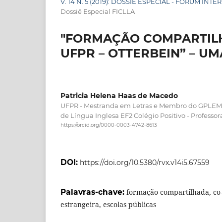
V. 14 N. 5 (2019): DOSSIÊ ESPECIAL - FÓRUM I
Dossiê Especial FICLLA
"FORMAÇÃO COMPARTILH
UFPR – OTTERBEIN” – UM
Patricia Helena Haas de Macedo
UFPR - Mestranda em Letras e Membro do GPLEM S
de Língua Inglesa EF2 Colégio Positivo - Professo
https://orcid.org/0000-0003-4742-8613
DOI:
https://doi.org/10.5380/rvx.v14i5.67559
Palavras-chave:
formação compartilhada, co-
estrangeira, escolas públicas