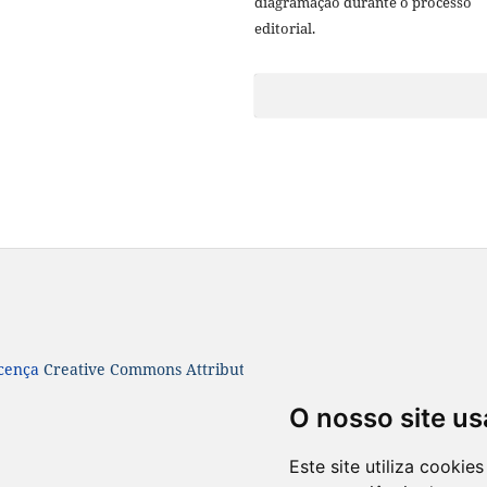
diagramação durante o processo
editorial.
icença
Creative Commons Attribution 4.0 International License
O nosso site us
Este site utiliza cooki