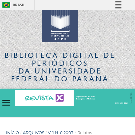
BRASIL
Simplifique!
Comunica BR
Participe
Acesso à informação
Legislação
BIBLIOTECA DIGITAL
DE
Canais
PERIÓDICOS
DA UNIVERSIDADE
FEDERAL DO PARANÁ
INÍCIO
/
ARQUIVOS
/
V. 1 N. 0.2007
/
Relatos