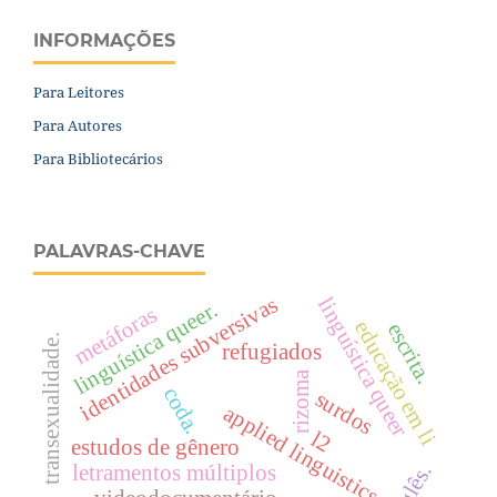
INFORMAÇÕES
Para Leitores
Para Autores
Para Bibliotecários
PALAVRAS-CHAVE
identidades subversivas
linguística queer
linguística queer.
metáforas
educação em li
escrita.
transexualidade.
refugiados
rizoma
coda.
surdos
applied linguistics;
l2
estudos de gênero
letramentos múltiplos
inglês.